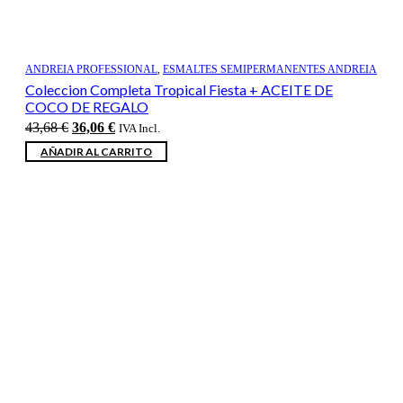
ANDREIA PROFESSIONAL
,
ESMALTES SEMIPERMANENTES ANDREIA
Coleccion Completa Tropical Fiesta + ACEITE DE
COCO DE REGALO
El
El
43,68
€
36,06
€
IVA Incl.
precio
precio
AÑADIR AL CARRITO
original
actual
era:
es:
43,68 €.
36,06 €.