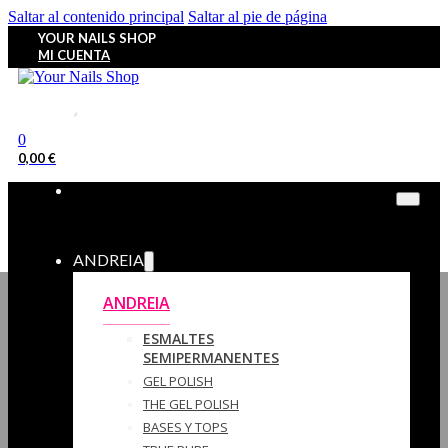
Saltar al contenido principal
Saltar al pie de página
YOUR NAILS SHOP
MI CUENTA
0
0,00
€
ANDREIA
ANDREIA
ESMALTES
SEMIPERMANENTES
GEL POLISH
THE GEL POLISH
BASES Y‎ TOPS