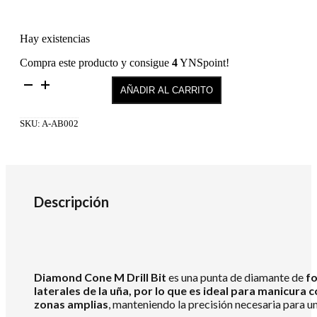
Hay existencias
Compra este producto y consigue
4
YNSpoint!
DIAMOND
AÑADIR AL CARRITO
CONE
M
DRILL
SKU:
A-AB002
BIT
cantidad
Descripción
Diamond Cone M Drill Bit
es una punta de diamante de
f
laterales de la uña, por lo que es ideal para manicura
zonas amplias
, manteniendo la precisión necesaria para 