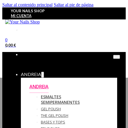
Saltar al contenido principal
Saltar al pie de página
YOUR NAILS SHOP
MI CUENTA
0
0,00
€
ANDREIA
ANDREIA
ESMALTES
SEMIPERMANENTES
GEL POLISH
THE GEL POLISH
BASES Y‎ TOPS