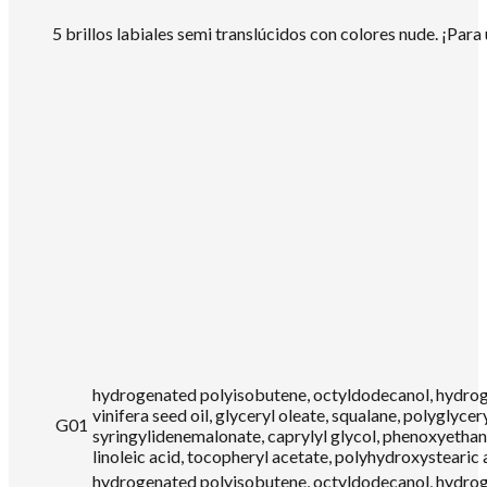
5 brillos labiales semi translúcidos con colores nude. ¡Par
hydrogenated polyisobutene, octyldodecanol, hydrogena
vinifera seed oil, glyceryl oleate, squalane, polyglyce
G01
syringylidenemalonate, caprylyl glycol, phenoxyethanol,
linoleic acid, tocopheryl acetate, polyhydroxystearic 
hydrogenated polyisobutene, octyldodecanol, hydrogena