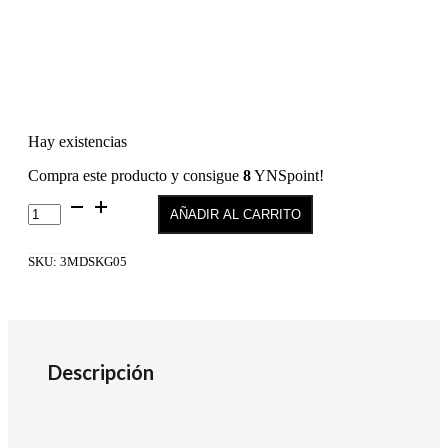
Hay existencias
Compra este producto y consigue
8
YNSpoint!
Delicious
AÑADIR AL CARRITO
Shiny
Kiss-
Liquid
SKU:
3MDSKG05
Lipstick
G05
cantidad
Descripción