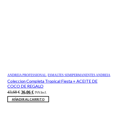
ANDREIA PROFESSIONAL
,
ESMALTES SEMIPERMANENTES ANDREIA
Coleccion Completa Tropical Fiesta + ACEITE DE
COCO DE REGALO
El
El
43,68
€
36,06
€
IVA Incl.
precio
precio
AÑADIR AL CARRITO
original
actual
era:
es:
43,68 €.
36,06 €.