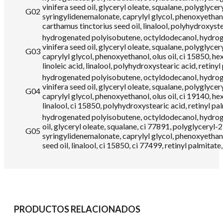
vinifera seed oil, glyceryl oleate, squalane, polyglyce
G02
syringylidenemalonate, caprylyl glycol, phenoxyethanol,
carthamus tinctorius seed oil, linalool, polyhydroxyste
hydrogenated polyisobutene, octyldodecanol, hydrogena
vinifera seed oil, glyceryl oleate, squalane, polyglyce
G03
caprylyl glycol, phenoxyethanol, olus oil, ci 15850, he
linoleic acid, linalool, polyhydroxystearic acid, retin
hydrogenated polyisobutene, octyldodecanol, hydrogena
vinifera seed oil, glyceryl oleate, squalane, polyglyce
G04
caprylyl glycol, phenoxyethanol, olus oil, ci 19140, hex
linalool, ci 15850, polyhydroxystearic acid, retinyl pa
hydrogenated polyisobutene, octyldodecanol, hydrogena
oil, glyceryl oleate, squalane, ci 77891, polyglyceryl-
G05
syringylidenemalonate, caprylyl glycol, phenoxyethanol,
seed oil, linalool, ci 15850, ci 77499, retinyl palmita
PRODUCTOS RELACIONADOS