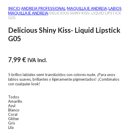
INICIO
/
ANDREIA PROFESSIONAL
/
MAQUILLAJE ANDREIA
/
LABIOS
MAQUILLAJE ANDREIA
/
DELICIOUS SHINY KISS- LIQUID LIPSTICK
G05
Delicious Shiny Kiss- Liquid Lipstick
G05
7,99
€
IVA Incl.
5 brillos labiales semi translúcidos con colores nude. ¡Para unos
labios suaves, brillantes y ligeramente pigmentados! ¡Combínalos
con cualquier look!
Todos
Amarillo
Azul
Blanco
Coral
Glitter
Gris
Lila