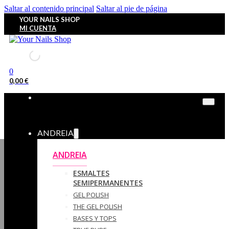
Saltar al contenido principal
Saltar al pie de página
YOUR NAILS SHOP
MI CUENTA
0
0,00
€
ANDREIA
ANDREIA
ESMALTES
SEMIPERMANENTES
GEL POLISH
THE GEL POLISH
BASES Y‎ TOPS