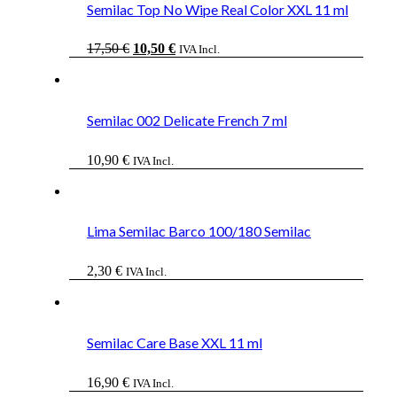
Semilac Top No Wipe Real Color XXL 11 ml
El
El
17,50
€
10,50
€
IVA Incl.
precio
precio
original
actual
era:
es:
17,50 €.
10,50 €.
Semilac 002 Delicate French 7 ml
10,90
€
IVA Incl.
Lima Semilac Barco 100/180 Semilac
2,30
€
IVA Incl.
Semilac Care Base XXL 11 ml
16,90
€
IVA Incl.