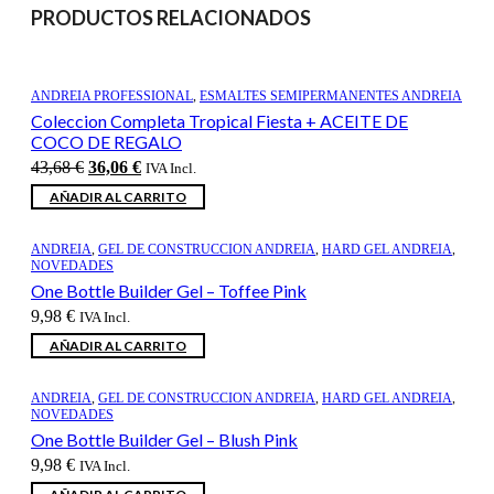
PRODUCTOS RELACIONADOS
ANDREIA PROFESSIONAL
,
ESMALTES SEMIPERMANENTES ANDREIA
Coleccion Completa Tropical Fiesta + ACEITE DE
COCO DE REGALO
El
El
43,68
€
36,06
€
IVA Incl.
precio
precio
AÑADIR AL CARRITO
original
actual
era:
es:
43,68 €.
36,06 €.
ANDREIA
,
GEL DE CONSTRUCCION ANDREIA
,
HARD GEL ANDREIA
,
NOVEDADES
One Bottle Builder Gel – Toffee Pink
9,98
€
IVA Incl.
AÑADIR AL CARRITO
ANDREIA
,
GEL DE CONSTRUCCION ANDREIA
,
HARD GEL ANDREIA
,
NOVEDADES
One Bottle Builder Gel – Blush Pink
9,98
€
IVA Incl.