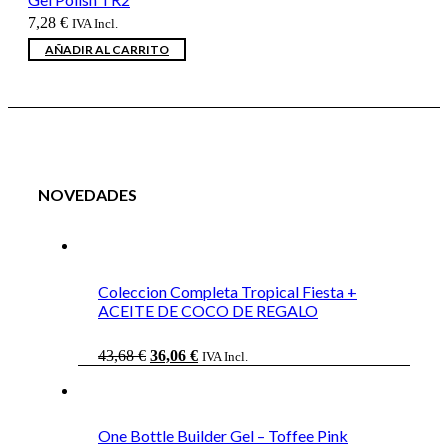
7,28
€
IVA Incl.
AÑADIR AL CARRITO
NOVEDADES
Coleccion Completa Tropical Fiesta +
ACEITE DE COCO DE REGALO
El
El
43,68
€
36,06
€
IVA Incl.
precio
precio
original
actual
era:
es:
43,68 €.
36,06 €.
One Bottle Builder Gel – Toffee Pink