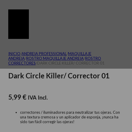
INICIO
/
ANDREIA PROFESSIONAL
/
MAQUILLAJE
ANDREIA
/
ROSTRO MAQUILLAJE ANDREIA
/
ROSTRO
CORRECTORES
/
DARK CIRCLE KILLER/ CORRECTOR 01
Dark Circle Killer/ Corrector 01
5,99
€
IVA Incl.
correctores / iluminadores para neutralizar tus ojeras. Con
una textura cremosa y un aplicador de esponja, ¡nunca ha
sido tan fácil corregir las ojeras!