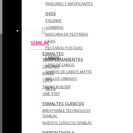
FIJADORES Y MATIFICANTES
OJOS
EYELINER
SOMBRAS
SEMILAC
MASCARA DE PESTAÑAS
CEJAS
SEMILAC
PESTAÑAS POSTIZAS
ESMALTES
LABIOS
SEMIPERMANENTES
LÁPIZ DE LABIOS
COLORES
BARRAS DE LABIOS MATTE
BASES
BRILLOS LABIALES
TOPS
SMART BUILDER
SETS
ONE STEP
ESMALTES CLÁSICOS
BREATHABLE TECHNOLOGY
SEMILAC
NUEVOS CLÁSICOS SEMILAC
DISPOSITIVOS Y