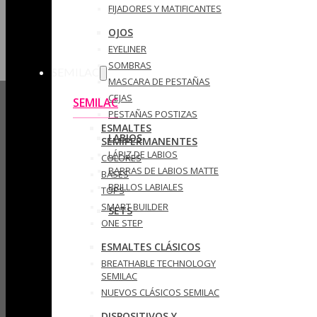
FIJADORES Y MATIFICANTES
OJOS
EYELINER
SOMBRAS
SEMILAC
MASCARA DE PESTAÑAS
CEJAS
SEMILAC
PESTAÑAS POSTIZAS
ESMALTES
LABIOS
SEMIPERMANENTES
LÁPIZ DE LABIOS
COLORES
BARRAS DE LABIOS MATTE
BASES
BRILLOS LABIALES
TOPS
SMART BUILDER
SETS
ONE STEP
ESMALTES CLÁSICOS
BREATHABLE TECHNOLOGY
SEMILAC
NUEVOS CLÁSICOS SEMILAC
DISPOSITIVOS Y