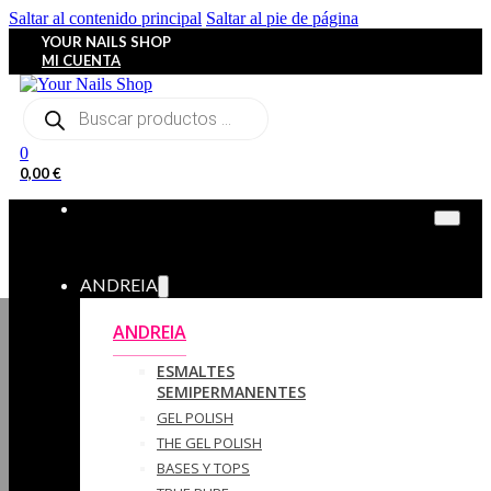
Saltar al contenido principal
Saltar al pie de página
YOUR NAILS SHOP
MI CUENTA
Búsqueda
de
productos
0
0,00
€
ANDREIA
ANDREIA
ESMALTES
SEMIPERMANENTES
GEL POLISH
THE GEL POLISH
BASES Y‎ TOPS