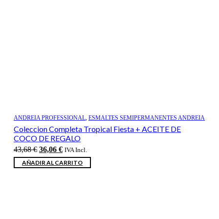
ANDREIA PROFESSIONAL
,
ESMALTES SEMIPERMANENTES ANDREIA
Coleccion Completa Tropical Fiesta + ACEITE DE
COCO DE REGALO
El
El
43,68
€
36,06
€
IVA Incl.
precio
precio
AÑADIR AL CARRITO
original
actual
era:
es:
43,68 €.
36,06 €.