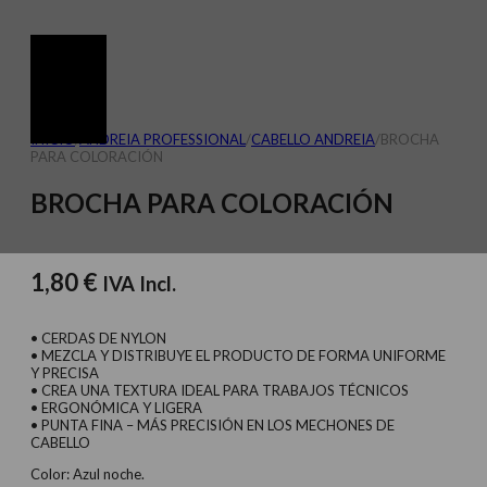
INICIO
/
ANDREIA PROFESSIONAL
/
CABELLO ANDREIA
/
BROCHA
PARA COLORACIÓN
BROCHA PARA COLORACIÓN
1,80
€
IVA Incl.
• CERDAS DE NYLON
• MEZCLA Y DISTRIBUYE EL PRODUCTO DE FORMA UNIFORME
Y PRECISA
• CREA UNA TEXTURA IDEAL PARA TRABAJOS TÉCNICOS
• ERGONÓMICA Y LIGERA
• PUNTA FINA – MÁS PRECISIÓN EN LOS MECHONES DE
CABELLO
Color: Azul noche.