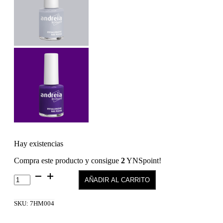
Hay existencias
Compra este producto y consigue
2
YNSpoint!
BROCHA
AÑADIR AL CARRITO
PARA
COLORACIÓN
cantidad
SKU:
7HM004