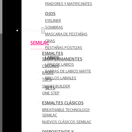
FIJADORES Y MATIFICANTES
OJOS
EYELINER
SOMBRAS
SEMILAC
MASCARA DE PESTAÑAS
CEJAS
SEMILAC
PESTAÑAS POSTIZAS
ESMALTES
LABIOS
SEMIPERMANENTES
LÁPIZ DE LABIOS
COLORES
BARRAS DE LABIOS MATTE
BASES
BRILLOS LABIALES
TOPS
SMART BUILDER
SETS
ONE STEP
ESMALTES CLÁSICOS
BREATHABLE TECHNOLOGY
SEMILAC
NUEVOS CLÁSICOS SEMILAC
DISPOSITIVOS Y