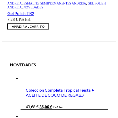
ANDREIA
,
ESMALTES SEMIPERMANENTES ANDREIA
,
GEL POLISH
ANDREIA
,
NOVEDADES
Gel Polish TR2
7,28
€
IVA Incl.
AÑADIR AL CARRITO
NOVEDADES
Coleccion Completa Tropical Fiesta +
ACEITE DE COCO DE REGALO
El
El
43,68
€
36,06
€
IVA Incl.
precio
precio
original
actual