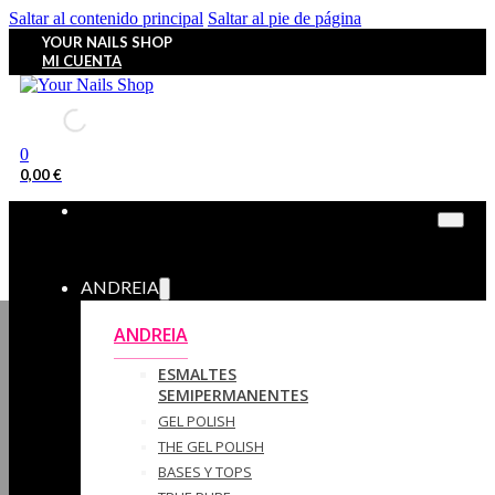
Saltar al contenido principal
Saltar al pie de página
YOUR NAILS SHOP
MI CUENTA
0
0,00
€
ANDREIA
ANDREIA
ESMALTES
SEMIPERMANENTES
GEL POLISH
THE GEL POLISH
BASES Y‎ TOPS