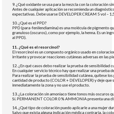
9. ¿Qué oxidante se usa para la mezcla con la coloración s
Antes de cualquier aplicación se recomienda un diagnóstico
expectativas. Debe usarse DEVELOPER CREAM 5 vol – 1,5 %, 
10. ¿Qué es el PPD?
PPD (para-fenilendiamina) es una molécula de pigmento que
granuloso (oscuros), como por ejemplo, la henna. Es un ingr
al PPD).
11. ¿Qué es el resorcinol?
El resorcinol es un compuesto orgánico usado en coloracion
irritante y provocar reacciones cutáneas adversas en las pi
12. ¿En qué casos debo realizar la prueba de sensibilidad 
En cualquier servicio técnico hay que realizar una prueba de
Para realizar la prueba de sensibilidad cutánea, quítese los
cantidad de producto (COLOR + DEVELOPER) y deje que se s
inmediatamente la zona y no use el producto.
13. ¿La coloración sin amoniaco tiene tonos más oscuros q
Sí. PERMANENT COLOR 0 % AMMONIA presenta una difer
14. ¿Qué tipo de coloración puedo aplicarle a una mujer du
Salvo que exista alguna indicación médica contraria, la co