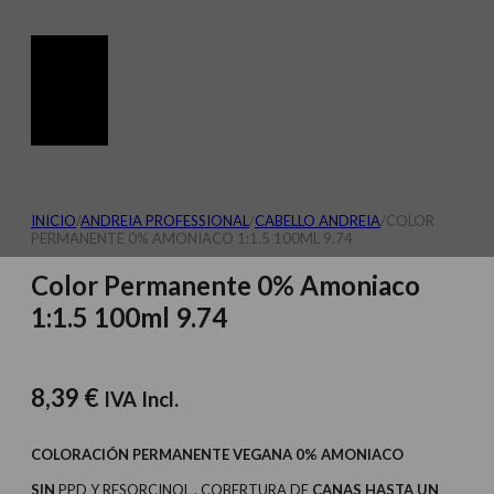
INICIO
/
ANDREIA PROFESSIONAL
/
CABELLO ANDREIA
/
COLOR
PERMANENTE 0% AMONIACO 1:1.5 100ML 9.74
Color Permanente 0% Amoniaco
1:1.5 100ml 9.74
8,39
€
IVA Incl.
COLORACIÓN PERMANENTE VEGANA 0% AMONIACO
SIN
PPD Y RESORCINOL . COBERTURA DE
CANAS HASTA UN