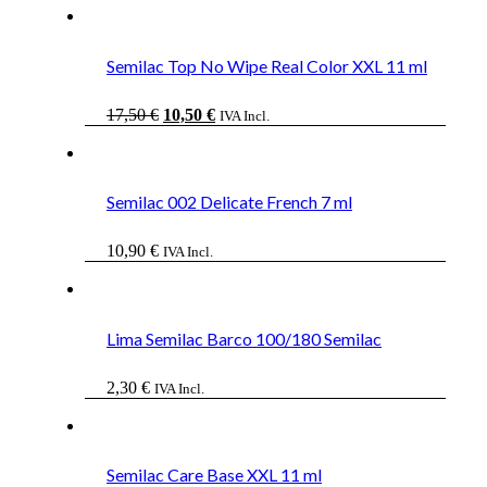
Semilac Top No Wipe Real Color XXL 11 ml
El
El
17,50
€
10,50
€
IVA Incl.
precio
precio
original
actual
era:
es:
17,50 €.
10,50 €.
Semilac 002 Delicate French 7 ml
10,90
€
IVA Incl.
Lima Semilac Barco 100/180 Semilac
2,30
€
IVA Incl.
Semilac Care Base XXL 11 ml