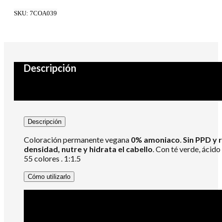
0%
Amoniaco
SKU:
7COA039
1:1.5
100ml
9.74
cantidad
Descripción
Descripción
Coloración permanente vegana
0% amoniaco
.
Sin PPD y 
densidad, nutre y hidrata el cabello
. Con té verde, ácido
55 colores . 1:1.5
Cómo utilizarlo