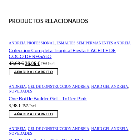
PRODUCTOS RELACIONADOS
ANDREIA PROFESSIONAL
,
ESMALTES SEMIPERMANENTES ANDREIA
Coleccion Completa Tropical Fiesta + ACEITE DE
COCO DE REGALO
El
El
43,68
€
36,06
€
IVA Incl.
precio
precio
AÑADIR AL CARRITO
original
actual
era:
es:
43,68 €.
36,06 €.
ANDREIA
,
GEL DE CONSTRUCCION ANDREIA
,
HARD GEL ANDREIA
,
NOVEDADES
One Bottle Builder Gel – Toffee Pink
9,98
€
IVA Incl.
AÑADIR AL CARRITO
ANDREIA
,
GEL DE CONSTRUCCION ANDREIA
,
HARD GEL ANDREIA
,
NOVEDADES