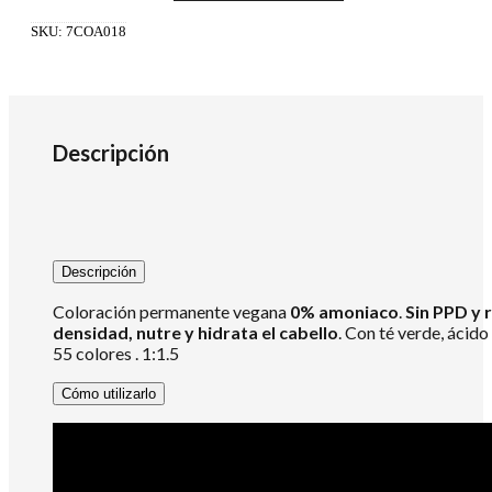
0%
Amoniaco
SKU:
7COA018
1:1.5
100ml
9.2
cantidad
Descripción
Descripción
Coloración permanente vegana
0% amoniaco
.
Sin PPD y 
densidad, nutre y hidrata el cabello
. Con té verde, ácido
55 colores . 1:1.5
Cómo utilizarlo