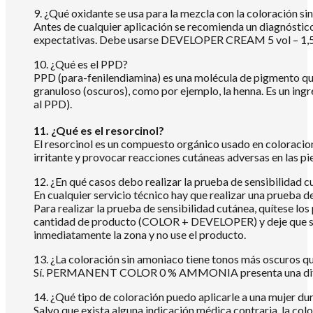
9. ¿Qué oxidante se usa para la mezcla con la coloración s
Antes de cualquier aplicación se recomienda un diagnóstico
expectativas. Debe usarse DEVELOPER CREAM 5 vol – 1,5 %, 
10. ¿Qué es el PPD?
PPD (para-fenilendiamina) es una molécula de pigmento que
granuloso (oscuros), como por ejemplo, la henna. Es un ingr
al PPD).
11. ¿Qué es el resorcinol?
El resorcinol es un compuesto orgánico usado en coloracion
irritante y provocar reacciones cutáneas adversas en las pi
12. ¿En qué casos debo realizar la prueba de sensibilidad 
En cualquier servicio técnico hay que realizar una prueba de
Para realizar la prueba de sensibilidad cutánea, quítese los
cantidad de producto (COLOR + DEVELOPER) y deje que se s
inmediatamente la zona y no use el producto.
13. ¿La coloración sin amoniaco tiene tonos más oscuros q
Sí. PERMANENT COLOR 0 % AMMONIA presenta una difer
14. ¿Qué tipo de coloración puedo aplicarle a una mujer du
Salvo que exista alguna indicación médica contraria, la co