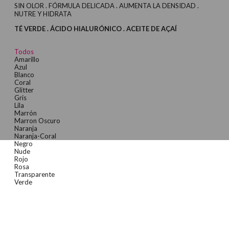
SIN OLOR . FÓRMULA DELICADA . AUMENTA LA DENSIDAD .
NUTRE Y HIDRATA
TÉ VERDE . ÁCIDO HIALURÓNICO . ACEITE DE AÇAÍ
Todos
Amarillo
Azul
Blanco
Coral
Glitter
Gris
Lila
Marrón
Marron Oscuro
Naranja
Naranja-Coral
Negro
Nude
Rojo
Rosa
Transparente
Verde