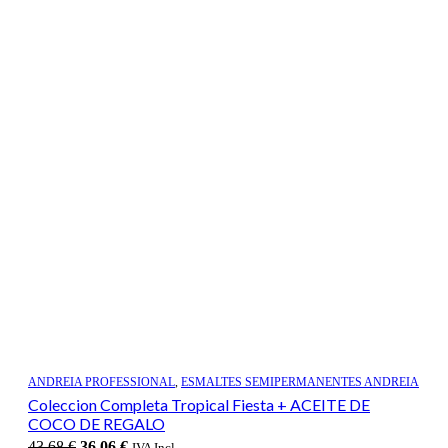
ANDREIA PROFESSIONAL
,
ESMALTES SEMIPERMANENTES ANDREIA
Coleccion Completa Tropical Fiesta + ACEITE DE
COCO DE REGALO
El
El
43,68
€
36,06
€
IVA Incl.