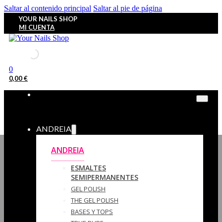
Saltar al contenido principal
Saltar al pie de página
YOUR NAILS SHOP
MI CUENTA
0
0,00
€
ANDREIA
ANDREIA
ESMALTES
SEMIPERMANENTES
GEL POLISH
THE GEL POLISH
BASES Y‎ TOPS