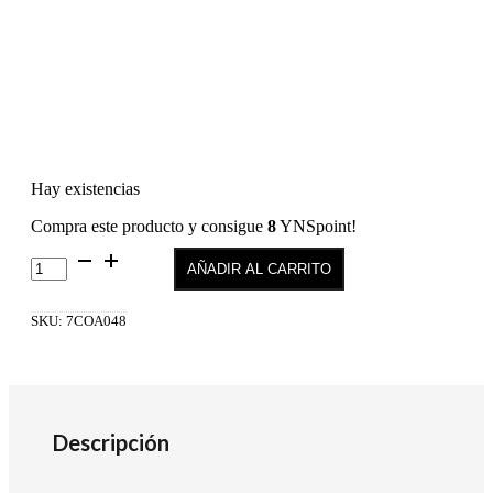
Hay existencias
Compra este producto y consigue
8
YNSpoint!
Color
AÑADIR AL CARRITO
Permanente
0%
Amoniaco
SKU:
7COA048
1:1.5
100ml
8.45
cantidad
Descripción