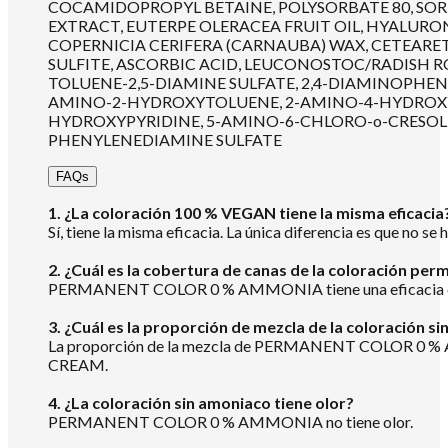
COCAMIDOPROPYL BETAINE, POLYSORBATE 80, SORBI
EXTRACT, EUTERPE OLERACEA FRUIT OIL, HYALURO
COPERNICIA CERIFERA (CARNAUBA) WAX, CETEAR
SULFITE, ASCORBIC ACID, LEUCONOSTOC/RADISH R
TOLUENE-2,5-DIAMINE SULFATE, 2,4-DIAMINOPH
AMINO-2-HYDROXYTOLUENE, 2-AMINO-4-HYDROXYE
HYDROXYPYRIDINE, 5-AMINO-6-CHLORO-o-CRESOL,
PHENYLENEDIAMINE SULFATE
FAQs
1. ¿La coloración 100 % VEGAN tiene la misma eficacia
Sí, tiene la misma eficacia. La única diferencia es que no s
2. ¿Cuál es la cobertura de canas de la coloración pe
PERMANENT COLOR 0 % AMMONIA tiene una eficacia de c
3. ¿Cuál es la proporción de mezcla de la coloración s
La proporción de la mezcla de PERMANENT COLOR 0 % 
CREAM.
4. ¿La coloración sin amoniaco tiene olor?
PERMANENT COLOR 0 % AMMONIA no tiene olor.