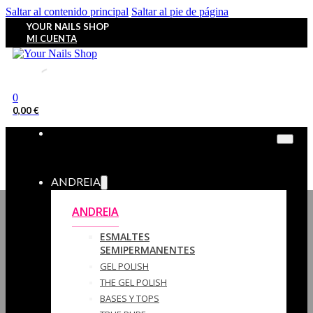
Saltar al contenido principal
Saltar al pie de página
YOUR NAILS SHOP
MI CUENTA
0
0,00
€
ANDREIA
ANDREIA
ESMALTES
SEMIPERMANENTES
GEL POLISH
THE GEL POLISH
BASES Y‎ TOPS