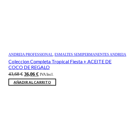
ANDREIA PROFESSIONAL
,
ESMALTES SEMIPERMANENTES ANDREIA
Coleccion Completa Tropical Fiesta + ACEITE DE
COCO DE REGALO
El
El
43,68
€
36,06
€
IVA Incl.
precio
precio
AÑADIR AL CARRITO
original
actual
era:
es:
43,68 €.
36,06 €.