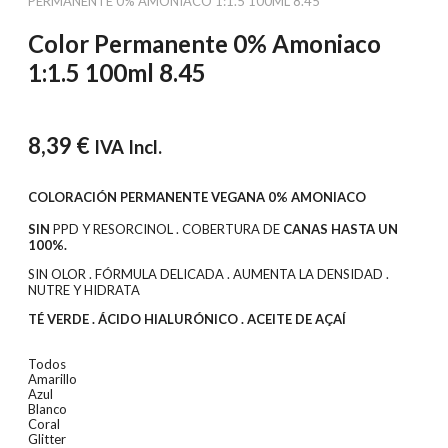
PERMANENTE 0% AMONIACO 1:1.5 100ML 8.45
Color Permanente 0% Amoniaco
1:1.5 100ml 8.45
8,39
€
IVA Incl.
COLORACIÓN PERMANENTE VEGANA 0% AMONIACO
SIN
PPD Y RESORCINOL . COBERTURA DE
CANAS HASTA UN
100%.
SIN OLOR . FÓRMULA DELICADA . AUMENTA LA DENSIDAD .
NUTRE Y HIDRATA
TÉ VERDE . ÁCIDO HIALURÓNICO . ACEITE DE AÇAÍ
Todos
Amarillo
Azul
Blanco
Coral
Glitter