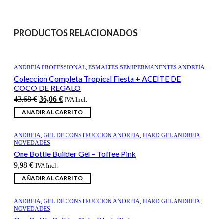
PRODUCTOS RELACIONADOS
ANDREIA PROFESSIONAL
,
ESMALTES SEMIPERMANENTES ANDREIA
Coleccion Completa Tropical Fiesta + ACEITE DE
COCO DE REGALO
El
El
43,68
€
36,06
€
IVA Incl.
precio
precio
AÑADIR AL CARRITO
original
actual
era:
es:
43,68 €.
36,06 €.
ANDREIA
,
GEL DE CONSTRUCCION ANDREIA
,
HARD GEL ANDREIA
,
NOVEDADES
One Bottle Builder Gel – Toffee Pink
9,98
€
IVA Incl.
AÑADIR AL CARRITO
ANDREIA
,
GEL DE CONSTRUCCION ANDREIA
,
HARD GEL ANDREIA
,
NOVEDADES