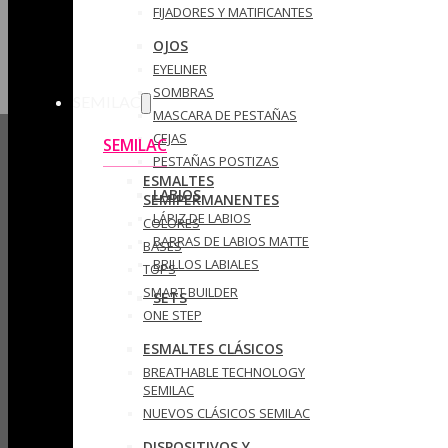
FIJADORES Y MATIFICANTES
OJOS
EYELINER
SOMBRAS
SEMILAC
MASCARA DE PESTAÑAS
CEJAS
SEMILAC
PESTAÑAS POSTIZAS
ESMALTES
LABIOS
SEMIPERMANENTES
LÁPIZ DE LABIOS
COLORES
BARRAS DE LABIOS MATTE
BASES
BRILLOS LABIALES
TOPS
SMART BUILDER
SETS
ONE STEP
ESMALTES CLÁSICOS
BREATHABLE TECHNOLOGY
SEMILAC
NUEVOS CLÁSICOS SEMILAC
DISPOSITIVOS Y