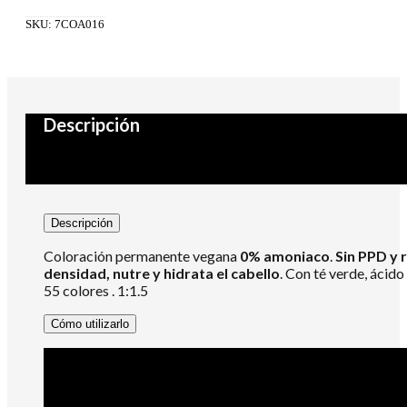
0%
Amoniaco
SKU:
7COA016
1:1.5
100ml
8.21
cantidad
Descripción
Descripción
Coloración permanente vegana
0% amoniaco
.
Sin PPD y 
densidad, nutre y hidrata el cabello
. Con té verde, ácido
55 colores . 1:1.5
Cómo utilizarlo