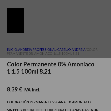
INICIO
/
ANDREIA PROFESSIONAL
/
CABELLO ANDREIA
/
COLOR
PERMANENTE 0% AMONIACO 1:1.5 100ML 8.21
Color Permanente 0% Amoniaco
1:1.5 100ml 8.21
8,39
€
IVA Incl.
COLORACIÓN PERMANENTE VEGANA 0% AMONIACO
SIN
PPD Y RESORCINOL . COBERTURA DE
CANAS HASTA UN