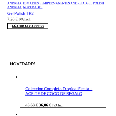
ANDREIA
,
ESMALTES SEMIPERMANENTES ANDREIA
,
GEL POLISH
ANDREIA
,
NOVEDADES
Gel Polish TR2
7,28
€
IVA Incl.
AÑADIR AL CARRITO
NOVEDADES
Coleccion Completa Tropical Fiesta +
ACEITE DE COCO DE REGALO
El
El
43,68
€
36,06
€
IVA Incl.
precio
precio
original
actual