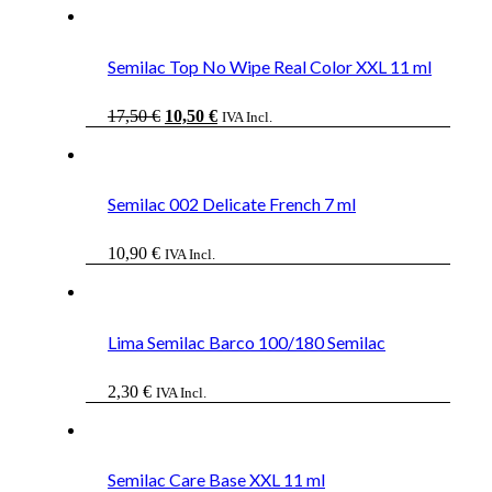
Semilac Top No Wipe Real Color XXL 11 ml
El
El
17,50
€
10,50
€
IVA Incl.
precio
precio
original
actual
era:
es:
17,50 €.
10,50 €.
Semilac 002 Delicate French 7 ml
10,90
€
IVA Incl.
Lima Semilac Barco 100/180 Semilac
2,30
€
IVA Incl.
Semilac Care Base XXL 11 ml