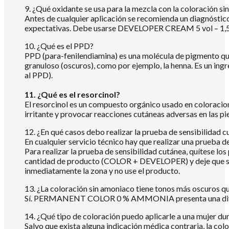
9. ¿Qué oxidante se usa para la mezcla con la coloración s
Antes de cualquier aplicación se recomienda un diagnóstico
expectativas. Debe usarse DEVELOPER CREAM 5 vol – 1,5 %, 
10. ¿Qué es el PPD?
PPD (para-fenilendiamina) es una molécula de pigmento que
granuloso (oscuros), como por ejemplo, la henna. Es un ingr
al PPD).
11. ¿Qué es el resorcinol?
El resorcinol es un compuesto orgánico usado en coloracion
irritante y provocar reacciones cutáneas adversas en las pi
12. ¿En qué casos debo realizar la prueba de sensibilidad 
En cualquier servicio técnico hay que realizar una prueba de
Para realizar la prueba de sensibilidad cutánea, quítese los
cantidad de producto (COLOR + DEVELOPER) y deje que se s
inmediatamente la zona y no use el producto.
13. ¿La coloración sin amoniaco tiene tonos más oscuros q
Sí. PERMANENT COLOR 0 % AMMONIA presenta una difer
14. ¿Qué tipo de coloración puedo aplicarle a una mujer du
Salvo que exista alguna indicación médica contraria, la co