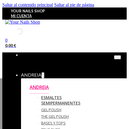
Saltar al contenido principal
Saltar al pie de página
YOUR NAILS SHOP
MI CUENTA
0
0,00
€
ANDREIA
ANDREIA
ESMALTES
SEMIPERMANENTES
GEL POLISH
THE GEL POLISH
BASES Y‎ TOPS