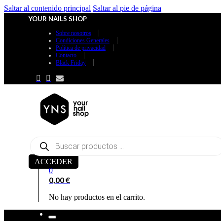
Saltar al contenido principal
Saltar al pie de página
YOUR NAILS SHOP
Sobre nosotros
Condiciones Generales
Política de privacidad
Contacto
Black Friday
Búsqueda
de
productos
ACCEDER
0
0,00
€
No hay productos en el carrito.