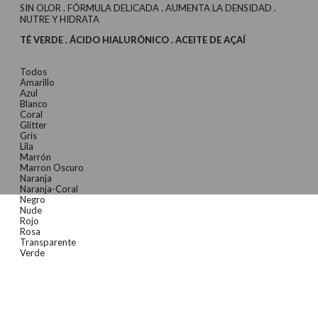
SIN OLOR . FÓRMULA DELICADA . AUMENTA LA DENSIDAD .
NUTRE Y HIDRATA
TÉ VERDE . ÁCIDO HIALURÓNICO . ACEITE DE AÇAÍ
Todos
Amarillo
Azul
Blanco
Coral
Glitter
Gris
Lila
Marrón
Marron Oscuro
Naranja
Naranja-Coral
Negro
Nude
Rojo
Rosa
Transparente
Verde