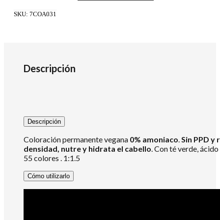
0%
Amoniaco
SKU:
7COA031
1:1.5
100ml
6.45
cantidad
Descripción
Descripción
Coloración permanente vegana
0% amoniaco
.
Sin PPD y 
densidad, nutre y hidrata el cabello
. Con té verde, ácido
55 colores . 1:1.5
Cómo utilizarlo