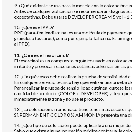
9. ¿Qué oxidante se usa para la mezcla con la coloración s
Antes de cualquier aplicación se recomienda un diagnóstico
expectativas. Debe usarse DEVELOPER CREAM 5 vol – 1,5 %, 
10. ¿Qué es el PPD?
PPD (para-fenilendiamina) es una molécula de pigmento que
granuloso (oscuros), como por ejemplo, la henna. Es un ingr
al PPD).
11. ¿Qué es el resorcinol?
El resorcinol es un compuesto orgánico usado en coloracion
irritante y provocar reacciones cutáneas adversas en las pi
12. ¿En qué casos debo realizar la prueba de sensibilidad 
En cualquier servicio técnico hay que realizar una prueba de
Para realizar la prueba de sensibilidad cutánea, quítese los
cantidad de producto (COLOR + DEVELOPER) y deje que se s
inmediatamente la zona y no use el producto.
13. ¿La coloración sin amoniaco tiene tonos más oscuros q
Sí. PERMANENT COLOR 0 % AMMONIA presenta una difer
14. ¿Qué tipo de coloración puedo aplicarle a una mujer du
Salvo que exista alguna indicación médica contraria, la co