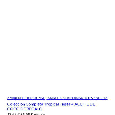
ANDREIA PROFESSIONAL
,
ESMALTES SEMIPERMANENTES ANDREIA
Coleccion Completa Tropical Fiesta + ACEITE DE
COCO DE REGALO
El
El
43,68
€
36,06
€
IVA Incl.