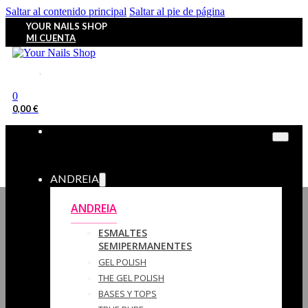
Saltar al contenido principal
Saltar al pie de página
YOUR NAILS SHOP
MI CUENTA
0
0,00
€
ANDREIA
ANDREIA
ESMALTES
SEMIPERMANENTES
GEL POLISH
THE GEL POLISH
BASES Y‎ TOPS