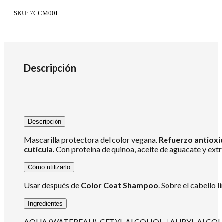
Mascarilla
300ml
SKU:
7CCM001
cantidad
Descripción
Descripción
Mascarilla protectora del color vegana.
Refuerzo antioxid
cutícula.
Con proteína de quinoa, aceite de aguacate y extrac
Cómo utilizarlo
Usar después de
Color Coat Shampoo
. Sobre el cabello 
Ingredientes
AQUA (WATEREAU), CETYL ALCOHOL, LAURYL ALC