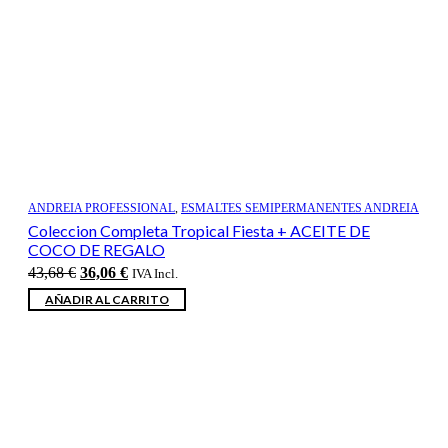
ANDREIA PROFESSIONAL
,
ESMALTES SEMIPERMANENTES ANDREIA
Coleccion Completa Tropical Fiesta + ACEITE DE
COCO DE REGALO
El
El
43,68
€
36,06
€
IVA Incl.
precio
precio
AÑADIR AL CARRITO
original
actual
era:
es:
43,68 €.
36,06 €.