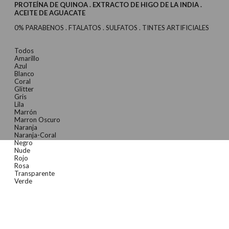
PROTEÍNA DE QUINOA . EXTRACTO DE HIGO DE LA INDIA .
ACEITE DE AGUACATE
0% PARABENOS . FTALATOS . SULFATOS . TINTES ARTIFICIALES
Todos
Amarillo
Azul
Blanco
Coral
Glitter
Gris
Lila
Marrón
Marron Oscuro
Naranja
Naranja-Coral
Negro
Nude
Rojo
Rosa
Transparente
Verde