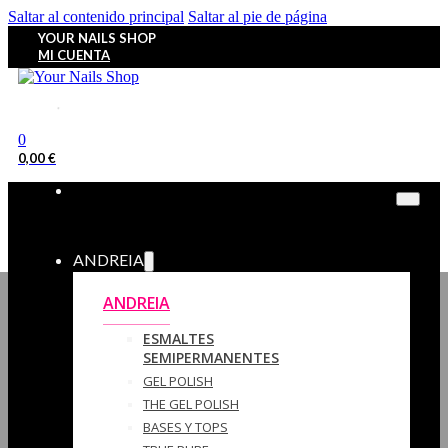
Saltar al contenido principal
Saltar al pie de página
YOUR NAILS SHOP
MI CUENTA
0
0,00
€
ANDREIA
ANDREIA
ESMALTES
SEMIPERMANENTES
GEL POLISH
THE GEL POLISH
BASES Y‎ TOPS