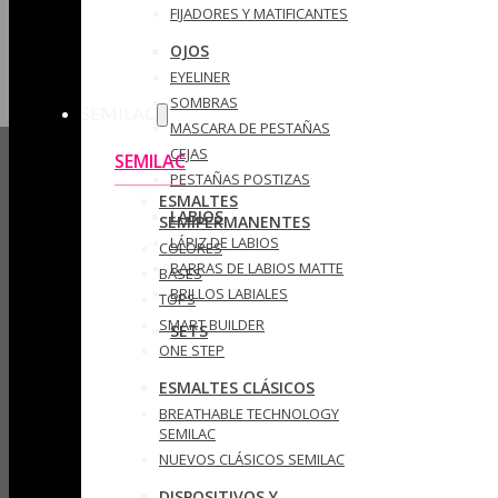
FIJADORES Y MATIFICANTES
OJOS
EYELINER
SOMBRAS
SEMILAC
MASCARA DE PESTAÑAS
CEJAS
SEMILAC
PESTAÑAS POSTIZAS
ESMALTES
LABIOS
SEMIPERMANENTES
LÁPIZ DE LABIOS
COLORES
BARRAS DE LABIOS MATTE
BASES
BRILLOS LABIALES
TOPS
SMART BUILDER
SETS
ONE STEP
ESMALTES CLÁSICOS
BREATHABLE TECHNOLOGY
SEMILAC
NUEVOS CLÁSICOS SEMILAC
DISPOSITIVOS Y