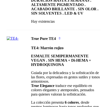
DURACIÓN HASTA 3 SEMANAS .
ALTAMENTE PIGMENTADO .
ACABADO BRILLANTE . SIN OLOR .
SIN SOLVENTES . LED & UV
Hay existencias
True Pure TE4
TE4: Marrón rojizo
ESMALTE SEMIPERMANENTE
VEGAN . SIN HEMA + Di-HEMA +
HYDROQUINONA
Guiada por la delicadeza y la sofisticación de
las flores, expresadas en gestos sutiles y tonos
armoniosos.
True Elegance
traduce ese equilibrio en
colores elegantes y atemporales, pensados
para quienes valoran la sofisticación.
La colección presenta
6 colores
, desde
neutros luminosos hasta tonos profundos que