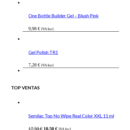
One Bottle Builder Gel – Blush Pink
9,98
€
IVA Incl.
Gel Polish TR1
7,28
€
IVA Incl.
TOP VENTAS
Semilac Top No Wipe Real Color XXL 11 ml
El
El
17,50
€
10,50
€
IVA Incl.