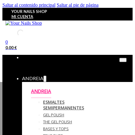
Saltar al contenido principal
Saltar al pie de página
YOUR NAILS SHOP
MI CUENTA
0
0,00
€
ANDREIA
ANDREIA
ESMALTES
SEMIPERMANENTES
GEL POLISH
THE GEL POLISH
BASES Y‎ TOPS