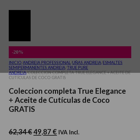
-20%
INICIO
/
ANDREIA PROFESSIONAL
/
UÑAS ANDREIA
/
ESMALTES
SEMIPERMANENTES ANDREIA
/
TRUE PURE
ANDREIA
/
COLECCION COMPLETA TRUE ELEGANCE + ACEITE DE
CUTÍCULAS DE COCO GRATIS
Coleccion completa True Elegance
+ Aceite de Cutículas de Coco
GRATIS
El
El
62,34
€
49,87
€
IVA Incl.
precio
precio