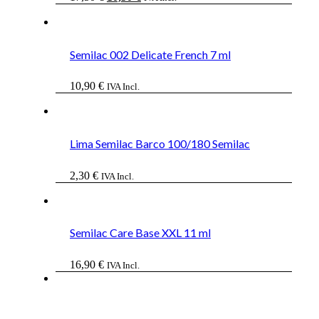
precio
precio
original
actual
era:
es:
17,50 €.
10,50 €.
Semilac 002 Delicate French 7 ml
10,90
€
IVA Incl.
Lima Semilac Barco 100/180 Semilac
2,30
€
IVA Incl.
Semilac Care Base XXL 11 ml
16,90
€
IVA Incl.