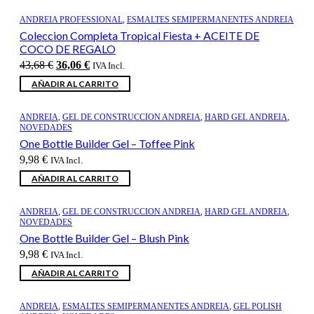
ANDREIA PROFESSIONAL
,
ESMALTES SEMIPERMANENTES ANDREIA
Coleccion Completa Tropical Fiesta + ACEITE DE
COCO DE REGALO
El
El
43,68
€
36,06
€
IVA Incl.
precio
precio
AÑADIR AL CARRITO
original
actual
era:
es:
43,68 €.
36,06 €.
ANDREIA
,
GEL DE CONSTRUCCION ANDREIA
,
HARD GEL ANDREIA
,
NOVEDADES
One Bottle Builder Gel – Toffee Pink
9,98
€
IVA Incl.
AÑADIR AL CARRITO
ANDREIA
,
GEL DE CONSTRUCCION ANDREIA
,
HARD GEL ANDREIA
,
NOVEDADES
One Bottle Builder Gel – Blush Pink
9,98
€
IVA Incl.
AÑADIR AL CARRITO
ANDREIA
,
ESMALTES SEMIPERMANENTES ANDREIA
,
GEL POLISH