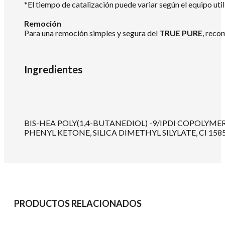
*El tiempo de catalización puede variar según el equipo util
Remoción
Para una remoción simples y segura del
TRUE PURE
, reco
Ingredientes
BIS-HEA POLY(1,4-BUTANEDIOL) -9/IPDI COPOL
PHENYL KETONE, SILICA DIMETHYL SILYLATE, CI 15850
PRODUCTOS RELACIONADOS