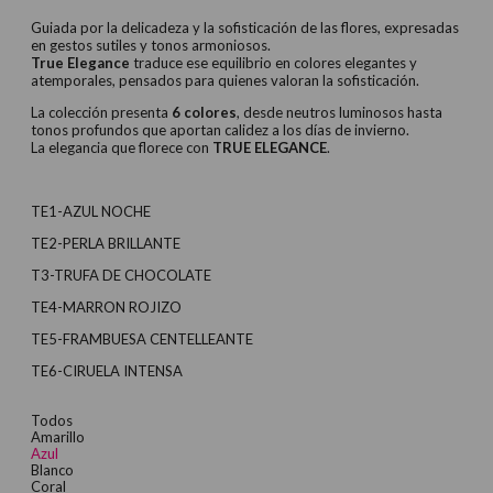
original
actual
Guiada por la delicadeza y la sofisticación de las flores, expresadas
en gestos sutiles y tonos armoniosos.
era:
es:
True Elegance
traduce ese equilibrio en colores elegantes y
atemporales, pensados para quienes valoran la sofisticación.
62,34 €.
49,87 €.
La colección presenta
6 colores
, desde neutros luminosos hasta
tonos profundos que aportan calidez a los días de invierno.
La elegancia que florece con
TRUE ELEGANCE
.
TE1-AZUL NOCHE
TE2-PERLA BRILLANTE
T3-TRUFA DE CHOCOLATE
TE4-MARRON ROJIZO
TE5-FRAMBUESA CENTELLEANTE
TE6-CIRUELA INTENSA
Todos
Amarillo
Azul
Blanco
Coral