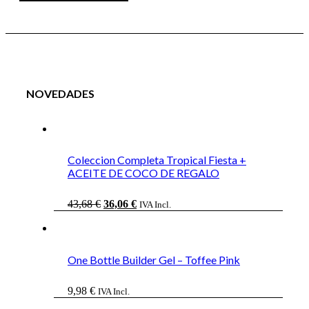
NOVEDADES
Coleccion Completa Tropical Fiesta +
ACEITE DE COCO DE REGALO
El
El
43,68
€
36,06
€
IVA Incl.
precio
precio
original
actual
era:
es:
43,68 €.
36,06 €.
One Bottle Builder Gel – Toffee Pink
9,98
€
IVA Incl.