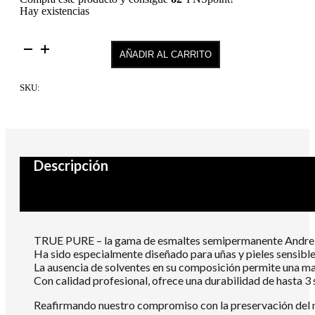
Hay existencias
Coleccion
AÑADIR AL CARRITO
completa
True
Elegance
SKU:
+
Aceite
de
Cutículas
de
Coco
Descripción
GRATIS
cantidad
TRUE PURE – la gama de esmaltes semipermanente Andrei
Ha sido especialmente diseñado para uñas y pieles sensibl
La ausencia de solventes en su composición permite una mayo
Con calidad profesional, ofrece una durabilidad de hasta 
Reafirmando nuestro compromiso con la preservación del