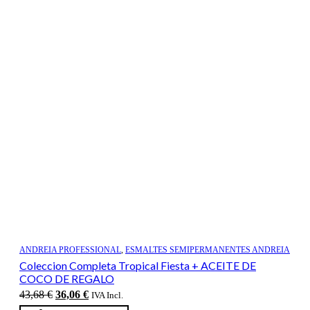
ANDREIA PROFESSIONAL
,
ESMALTES SEMIPERMANENTES ANDREIA
Coleccion Completa Tropical Fiesta + ACEITE DE
COCO DE REGALO
El
El
43,68
€
36,06
€
IVA Incl.
precio
precio