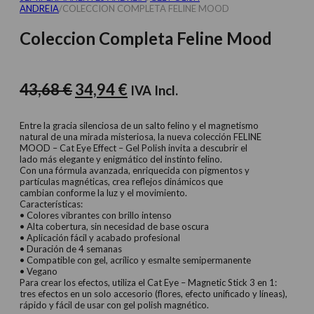
ANDREIA
/
COLECCION COMPLETA FELINE MOOD
Coleccion Completa Feline Mood
El
El
43,68
€
34,94
€
IVA Incl.
precio
precio
original
actual
Entre la gracia silenciosa de un salto felino y el magnetismo
natural de una mirada misteriosa, la nueva colección FELINE
era:
es:
MOOD – Cat Eye Effect – Gel Polish invita a descubrir el
lado más elegante y enigmático del instinto felino.
43,68 €.
34,94 €.
Con una fórmula avanzada, enriquecida con pigmentos y
partículas magnéticas, crea reflejos dinámicos que
cambian conforme la luz y el movimiento.
Características:
• Colores vibrantes con brillo intenso
• Alta cobertura, sin necesidad de base oscura
• Aplicación fácil y acabado profesional
• Duración de 4 semanas
• Compatible con gel, acrílico y esmalte semipermanente
• Vegano
Para crear los efectos, utiliza el Cat Eye – Magnetic Stick 3 en 1:
tres efectos en un solo accesorio (flores, efecto unificado y líneas),
rápido y fácil de usar con gel polish magnético.