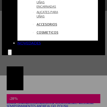
UÑAS
ENCARNADAS
ALICATES PARA
UÑAS
ACCESORIOS
COSMETICOS
NOVEDADES
-20%
INICIO
/
ANDREIA PROFESSIONAL
/
UÑAS ANDREIA
/
ESMALTES
SEMIPERMANENTES ANDREIA
/
GEL POLISH