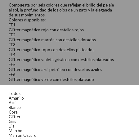
Compuesta por seis colores que reflejan el brillo del pelaje
al sol, la profundidad de los ojos de un gato y la elegancia
de sus movimientos.
Colores disponibles:
FE1
Glitter magnético rojo con destellos rojos
FE2
Glitter magnético marrón con destellos dorados
FE3
Glitter magnético topo con destellos plateados
FE4
Glitter magnético violeta grisáceo con destellos plateados
FE5
Glitter magnético azul petróleo con destellos azules
FE6
Glitter magnético verde con destellos plateado
Todos
Amarillo
Azul
Blanco
Coral
Glitter
Gris
Lila
Marrón
Marron Oscuro