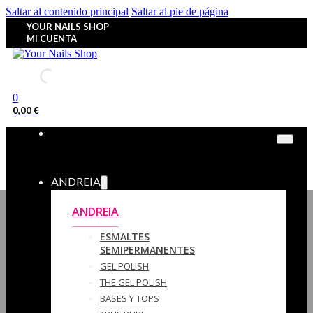
Saltar al contenido principal
Saltar al pie de página
YOUR NAILS SHOP
MI CUENTA
0
0,00
€
ANDREIA
ANDREIA
ESMALTES
SEMIPERMANENTES
GEL POLISH
THE GEL POLISH
BASES Y‎ TOPS