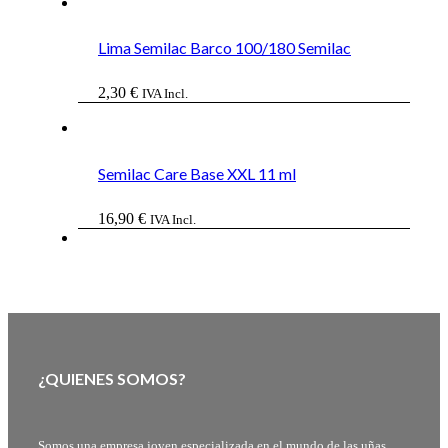
Lima Semilac Barco 100/180 Semilac
2,30
€
IVA Incl.
Semilac Care Base XXL 11 ml
16,90
€
IVA Incl.
¿QUIENES SOMOS?
Somos una empresa joven especializada en el mundo de las uñas,