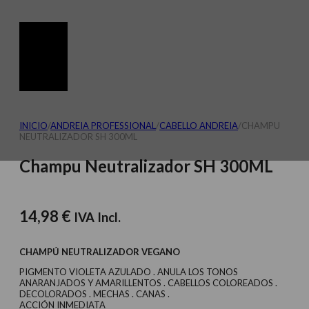
INICIO
/
ANDREIA PROFESSIONAL
/
CABELLO ANDREIA
/
CHAMPU
NEUTRALIZADOR SH 300ML
Champu Neutralizador SH 300ML
14,98
€
IVA Incl.
CHAMPÚ NEUTRALIZADOR VEGANO
PIGMENTO VIOLETA AZULADO . ANULA LOS TONOS
ANARANJADOS Y AMARILLENTOS . CABELLOS COLOREADOS .
DECOLORADOS . MECHAS . CANAS .
ACCIÓN INMEDIATA