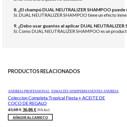
8. ¿El champú DUAL NEUTRALIZER SHAMPOO puede us
Sí. DUAL NEUTRALIZER SHAMPOO tiene un efecto inmediato.
9. ¿Debo usar guantes al aplicar DUAL NEUTRALIZ
Sí. Como DUAL NEUTRALIZER SHAMPOO es un producto con u
PRODUCTOS RELACIONADOS
ANDREIA PROFESSIONAL
,
ESMALTES SEMIPERMANENTES ANDREIA
Coleccion Completa Tropical Fiesta + ACEITE DE
COCO DE REGALO
El
El
43,68
€
36,06
€
IVA Incl.
precio
precio
AÑADIR AL CARRITO
original
actual
era:
es: