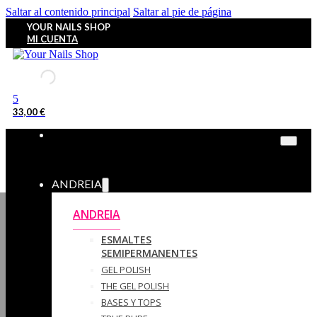
Saltar al contenido principal
Saltar al pie de página
YOUR NAILS SHOP
MI CUENTA
5
33,00
€
ANDREIA
ANDREIA
ESMALTES
SEMIPERMANENTES
GEL POLISH
THE GEL POLISH
BASES Y‎ TOPS