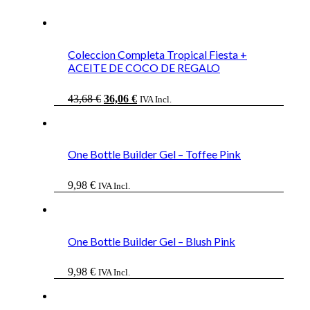
Coleccion Completa Tropical Fiesta +
ACEITE DE COCO DE REGALO
El
El
43,68
€
36,06
€
IVA Incl.
precio
precio
original
actual
era:
es:
43,68 €.
36,06 €.
One Bottle Builder Gel – Toffee Pink
9,98
€
IVA Incl.
One Bottle Builder Gel – Blush Pink
9,98
€
IVA Incl.