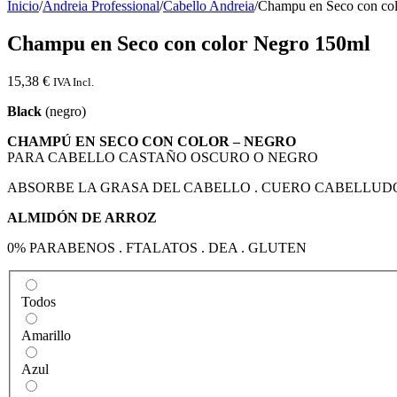
Inicio
/
Andreia Professional
/
Cabello Andreia
/
Champu en Seco con co
Champu en Seco con color Negro 150ml
15,38
€
IVA Incl.
Black
(negro)
CHAMPÚ EN SECO CON COLOR – NEGRO
PARA CABELLO CASTAÑO OSCURO O NEGRO
ABSORBE LA GRASA DEL CABELLO . CUERO CABELLUDO L
ALMIDÓN DE ARROZ
0% PARABENOS . FTALATOS . DEA . GLUTEN
Todos
Amarillo
Azul