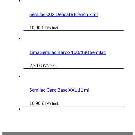
original
actual
era:
es:
17,50 €.
10,50 €.
Semilac 002 Delicate French 7 ml
10,90
€
IVA Incl.
Lima Semilac Barco 100/180 Semilac
2,30
€
IVA Incl.
Semilac Care Base XXL 11 ml
16,90
€
IVA Incl.