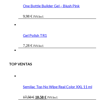
One Bottle Builder Gel – Blush Pink
9,98
€
IVA Incl.
Gel Polish TR1
7,28
€
IVA Incl.
TOP VENTAS
Semilac Top No Wipe Real Color XXL 11 ml
El
El
17,50
€
10,50
€
IVA Incl.
precio
precio