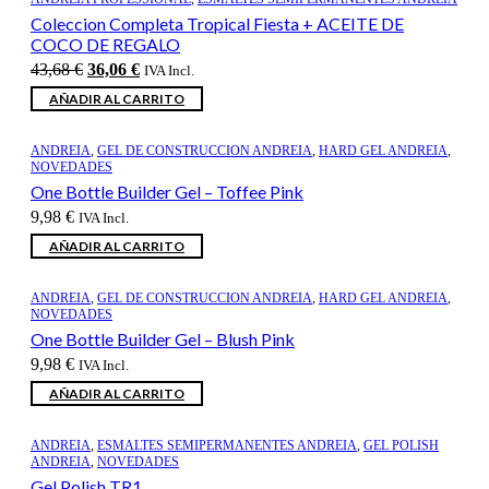
Coleccion Completa Tropical Fiesta + ACEITE DE
COCO DE REGALO
El
El
43,68
€
36,06
€
IVA Incl.
precio
precio
AÑADIR AL CARRITO
original
actual
era:
es:
43,68 €.
36,06 €.
ANDREIA
,
GEL DE CONSTRUCCION ANDREIA
,
HARD GEL ANDREIA
,
NOVEDADES
One Bottle Builder Gel – Toffee Pink
9,98
€
IVA Incl.
AÑADIR AL CARRITO
ANDREIA
,
GEL DE CONSTRUCCION ANDREIA
,
HARD GEL ANDREIA
,
NOVEDADES
One Bottle Builder Gel – Blush Pink
9,98
€
IVA Incl.
AÑADIR AL CARRITO
ANDREIA
,
ESMALTES SEMIPERMANENTES ANDREIA
,
GEL POLISH
ANDREIA
,
NOVEDADES
Gel Polish TR1