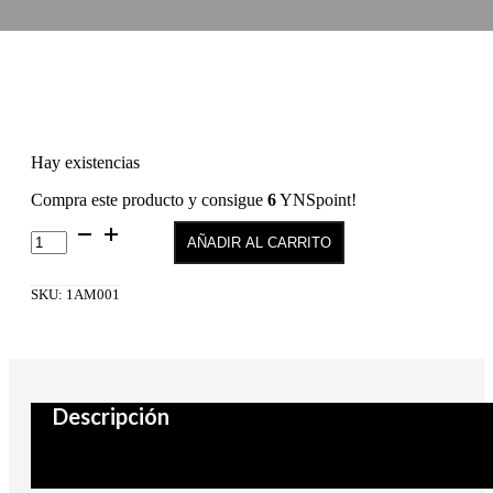
Hay existencias
Compra este producto y consigue
6
YNSpoint!
CAT
AÑADIR AL CARRITO
EYE
MAGNET
cantidad
SKU:
1AM001
Descripción