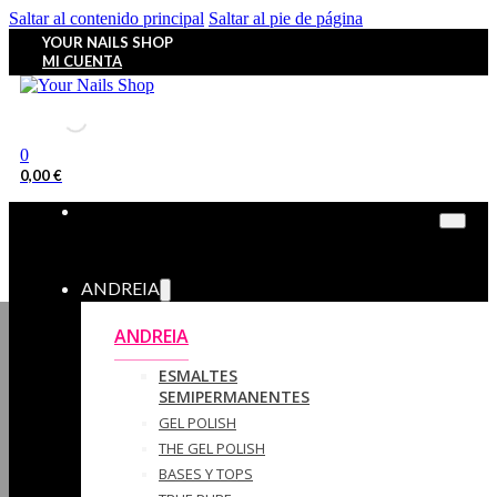
Saltar al contenido principal
Saltar al pie de página
YOUR NAILS SHOP
MI CUENTA
0
0,00
€
ANDREIA
ANDREIA
ESMALTES
SEMIPERMANENTES
GEL POLISH
THE GEL POLISH
BASES Y‎ TOPS