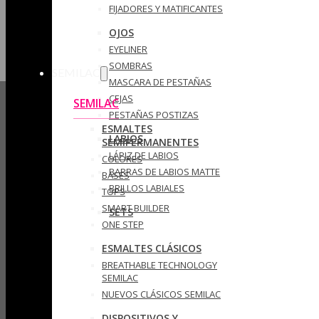
FIJADORES Y MATIFICANTES
OJOS
EYELINER
SOMBRAS
SEMILAC
MASCARA DE PESTAÑAS
CEJAS
SEMILAC
PESTAÑAS POSTIZAS
ESMALTES
LABIOS
SEMIPERMANENTES
LÁPIZ DE LABIOS
COLORES
BARRAS DE LABIOS MATTE
BASES
BRILLOS LABIALES
TOPS
SMART BUILDER
SETS
ONE STEP
ESMALTES CLÁSICOS
BREATHABLE TECHNOLOGY
SEMILAC
NUEVOS CLÁSICOS SEMILAC
DISPOSITIVOS Y