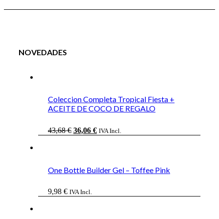
NOVEDADES
Coleccion Completa Tropical Fiesta +
ACEITE DE COCO DE REGALO
El
El
43,68
€
36,06
€
IVA Incl.
precio
precio
original
actual
era:
es:
43,68 €.
36,06 €.
One Bottle Builder Gel – Toffee Pink
9,98
€
IVA Incl.