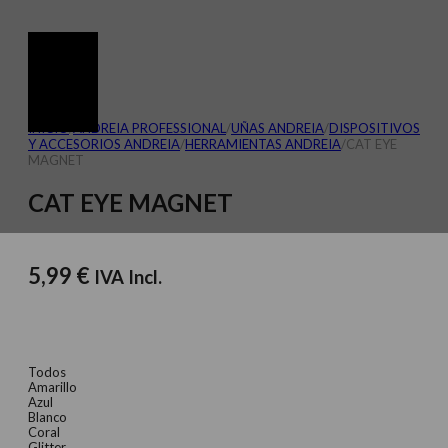
INICIO
/
ANDREIA PROFESSIONAL
/
UÑAS ANDREIA
/
DISPOSITIVOS
Y ACCESORIOS ANDREIA
/
HERRAMIENTAS ANDREIA
/
CAT EYE
MAGNET
CAT EYE MAGNET
5,99
€
IVA Incl.
Todos
Amarillo
Azul
Blanco
Coral
Glitter