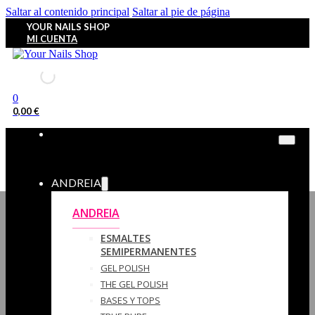
Saltar al contenido principal
Saltar al pie de página
YOUR NAILS SHOP
MI CUENTA
0
0,00
€
ANDREIA
ANDREIA
ESMALTES
SEMIPERMANENTES
GEL POLISH
THE GEL POLISH
BASES Y‎ TOPS