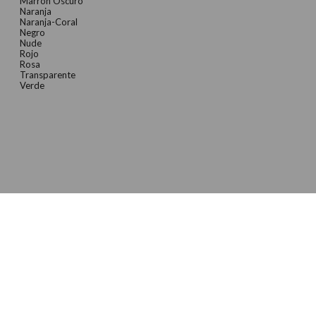
Marron Oscuro
Naranja
Naranja-Coral
Negro
Nude
Rojo
Rosa
Transparente
Verde