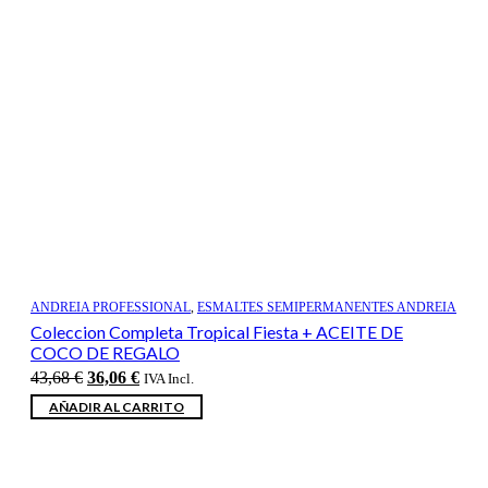
ANDREIA PROFESSIONAL
,
ESMALTES SEMIPERMANENTES ANDREIA
Coleccion Completa Tropical Fiesta + ACEITE DE
COCO DE REGALO
El
El
43,68
€
36,06
€
IVA Incl.
precio
precio
AÑADIR AL CARRITO
original
actual
era:
es:
43,68 €.
36,06 €.