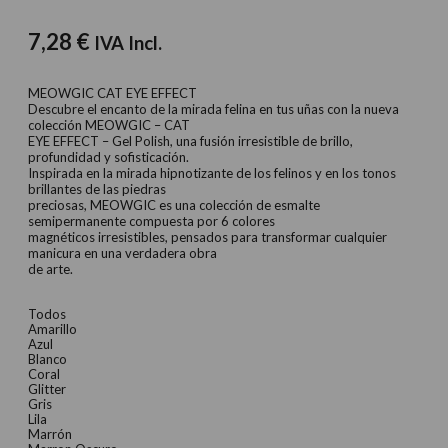
7,28
€
IVA Incl.
MEOWGIC CAT EYE EFFECT
Descubre el encanto de la mirada felina en tus uñas con la nueva
colección MEOWGIC – CAT
EYE EFFECT – Gel Polish, una fusión irresistible de brillo,
profundidad y sofisticación.
Inspirada en la mirada hipnotizante de los felinos y en los tonos
brillantes de las piedras
preciosas, MEOWGIC es una colección de esmalte
semipermanente compuesta por 6 colores
magnéticos irresistibles, pensados para transformar cualquier
manicura en una verdadera obra
de arte.
Todos
Amarillo
Azul
Blanco
Coral
Glitter
Gris
Lila
Marrón