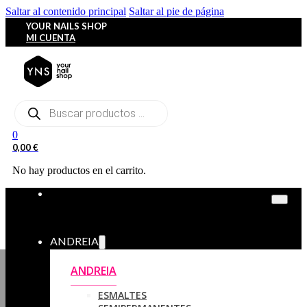
Saltar al contenido principal
Saltar al pie de página
YOUR NAILS SHOP
MI CUENTA
Búsqueda
de
productos
0
0,00
€
No hay productos en el carrito.
ANDREIA
ANDREIA
ESMALTES