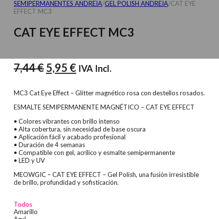
SEMIPERMANENTES ANDREIA
/
GEL POLISH ANDREIA
/
CAT EYE
EFFECT MC3
CAT EYE EFFECT MC3
El
El
7,44
€
5,95
€
IVA Incl.
precio
precio
original
actual
MC3 Cat Eye Effect – Glitter magnético rosa con destellos rosados.
era:
es:
ESMALTE SEMIPERMANENTE MAGNÉTICO – CAT EYE EFFECT
7,44 €.
5,95 €.
• Colores vibrantes con brillo intenso
• Alta cobertura, sin necesidad de base oscura
• Aplicación fácil y acabado profesional
• Duración de 4 semanas
• Compatible con gel, acrílico y esmalte semipermanente
• LED y UV
MEOWGIC – CAT EYE EFFECT – Gel Polish, una fusión irresistible
de brillo, profundidad y sofisticación.
Todos
Amarillo
Azul