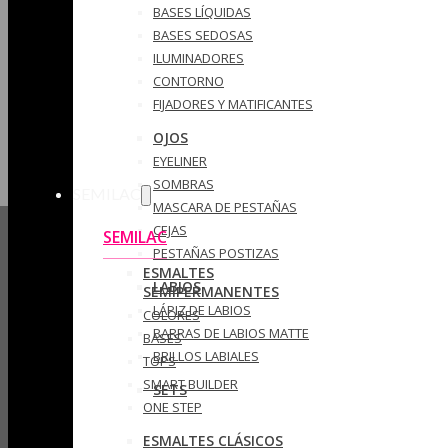
BASES LÍQUIDAS
BASES SEDOSAS
ILUMINADORES
CONTORNO
FIJADORES Y MATIFICANTES
OJOS
EYELINER
SOMBRAS
SEMILAC
MASCARA DE PESTAÑAS
CEJAS
SEMILAC
PESTAÑAS POSTIZAS
ESMALTES
LABIOS
SEMIPERMANENTES
LÁPIZ DE LABIOS
COLORES
BARRAS DE LABIOS MATTE
BASES
BRILLOS LABIALES
TOPS
SMART BUILDER
SETS
ONE STEP
ESMALTES CLÁSICOS