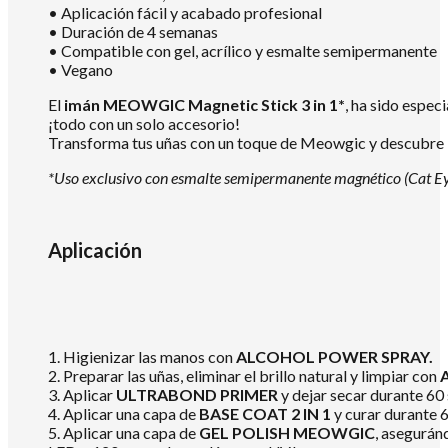
• Aplicación fácil y acabado profesional
• Duración de 4 semanas
• Compatible con gel, acrílico y esmalte semipermanente
• Vegano
El
imán MEOWGIC Magnetic Stick 3 in 1*
, ha sido espec
¡todo con un solo accesorio!
Transforma tus uñas con un toque de Meowgic y descubre i
*Uso exclusivo con esmalte semipermanente magnético (Cat Eye
Aplicación
1. Higienizar las manos con
ALCOHOL POWER SPRAY.
2. Preparar las uñas, eliminar el brillo natural y limpiar con
3. Aplicar
ULTRABOND PRIMER
y dejar secar durante 60
4. Aplicar una capa de
BASE COAT 2 IN 1
y curar durante 
5. Aplicar una capa de
GEL POLISH MEOWGIC
, aseguránd