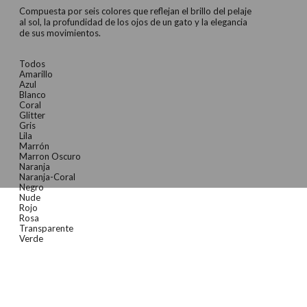
Compuesta por seis colores que reflejan el brillo del pelaje
al sol, la profundidad de los ojos de un gato y la elegancia
de sus movimientos.
Todos
Amarillo
Azul
Blanco
Coral
Glitter
Gris
Lila
Marrón
Marron Oscuro
Naranja
Naranja-Coral
Negro
Nude
Rojo
Rosa
Transparente
Verde