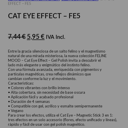
EFFECT – FE5
CAT EYE EFFECT – FE5
El
El
7,44
€
5,95
€
IVA Incl.
precio
precio
original
actual
Entre la gracia silenciosa de un salto felino y el magnetismo
natural de una mirada misteriosa, la nueva colección FELINE
era:
es:
MOOD – Cat Eye Effect – Gel Polish invita a descubrir el
lado más elegante y enigmático del instinto felino.
7,44 €.
5,95 €.
Con una fórmula avanzada, enriquecida con pigmentos y
partículas magnéticas, crea reflejos dinámicos que
cambian conforme la luz y el movimiento.
Características:
• Colores vibrantes con brillo intenso
• Alta cobertura, sin necesidad de base oscura
• Aplicación fácil y acabado profesional
• Duración de 4 semanas
• Compatible con gel, acrílico y esmalte semipermanente
• Vegano
Para crear los efectos, utiliza el Cat Eye – Magnetic Stick 3 en 1:
tres efectos en un solo accesorio (flores, efecto unificado y líneas),
rápido y fácil de usar con gel polish magnético.