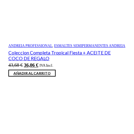
ANDREIA PROFESSIONAL
,
ESMALTES SEMIPERMANENTES ANDREIA
Coleccion Completa Tropical Fiesta + ACEITE DE
COCO DE REGALO
El
El
43,68
€
36,06
€
IVA Incl.
precio
precio
AÑADIR AL CARRITO
original
actual
era:
es:
43,68 €.
36,06 €.