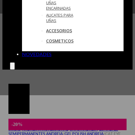
UÑAS
ENCARNADAS
ALICATES PARA
UÑAS
ACCESORIOS
COSMETICOS
NOVEDADES
-20%
INICIO
/
ANDREIA PROFESSIONAL
/
UÑAS ANDREIA
/
ESMALTES
SEMIPERMANENTES ANDREIA
/
GEL POLISH ANDREIA
/
CAT EYE