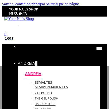
Saltar al contenido principal
Saltar al pie de página
YOUR NAILS SHOP
MI CUENTA
0
0,00
€
ANDREIA
ANDREIA
ESMALTES
SEMIPERMANENTES
GEL POLISH
THE GEL POLISH
BASES Y‎ TOPS