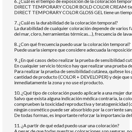
6. ¿Cuál es el tiempo de exposición de la coloración tempor
DIRECT TEMPORARY COLOR BOLD COLOR CREAM tiene un 
DIRECT TEMPORARY COLOR GLOSS GEL tiene un tiempo de
7. ¿Cuál es la durabilidad de la coloración temporal?
La durabilidad de cualquier coloración depende de varios f
del mar, cloro, herramientas térmicas…), frecuencia de la
8. ¿Con qué frecuencia puedo usar la coloración temporal?
Puede usarla siempre que considere adecuada la reposición 
9. ¿En qué casos debo realizar la prueba de sensibilidad cu
En cualquier servicio técnico hay que realizar una prueba de
Para realizar la prueba de sensibilidad cutánea, quítese los
cantidad de producto (COLOR + DEVELOPER) y deje que se s
inmediatamente la zona y no use el producto.
10. ¿Qué tipo de coloración puedo aplicarle a una mujer du
Salvo que exista alguna indicación médica contraria, la co
comprueben la toxicidad reproductiva y teratogenicidad (c
ningún cosmético puede ser absorbido por la corriente san
De todas formas, es importante reforzar la importancia del 
11. ¿A partir de qué edad puedo usar una coloración?
A pesar de que todas nuestras coloraciones son seguras, no