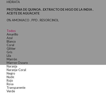
HIDRATA
PROTEÍNA DE QUINOA . EXTRACTO DE HIGO DE LA INDIA .
ACEITE DE AGUACATE
0% AMONIACO . PPD . RESORCINOL
Todos
Amarillo
Azul
Blanco
Coral
Glitter
Gris
Lila
Marrón
Marron Oscuro
Naranja
Naranja-Coral
Negro
Nude
Rojo
Rosa
Transparente
Verde