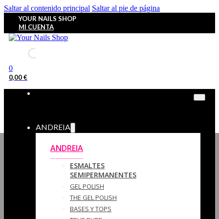
Saltar al contenido principal
Saltar al pie de página
YOUR NAILS SHOP
MI CUENTA
0
0,00
€
ANDREIA
ANDREIA
ESMALTES
SEMIPERMANENTES
GEL POLISH
THE GEL POLISH
BASES Y‎ TOPS