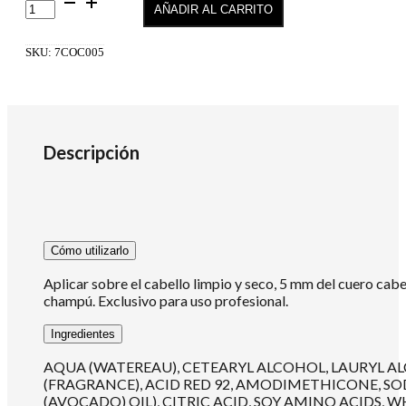
AÑADIR AL CARRITO
Color
Cream
Color
SKU:
7COC005
Directo
Lila
Oscuro
200ml
cantidad
Descripción
Cómo utilizarlo
Aplicar sobre el cabello limpio y seco, 5 mm del cuero cabe
champú. Exclusivo para uso profesional.
Ingredientes
AQUA (WATEREAU), CETEARYL ALCOHOL, LAURYL AL
(FRAGRANCE), ACID RED 92, AMODIMETHICONE, SO
(AVOCADO) OIL), CITRIC ACID, SOY AMINO ACIDS,