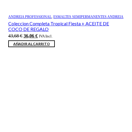
ANDREIA PROFESSIONAL
,
ESMALTES SEMIPERMANENTES ANDREIA
Coleccion Completa Tropical Fiesta + ACEITE DE
COCO DE REGALO
El
El
43,68
€
36,06
€
IVA Incl.
precio
precio
AÑADIR AL CARRITO
original
actual
era:
es:
43,68 €.
36,06 €.