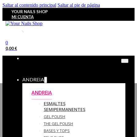
Saltar al contenido principal
Saltar al pie de página
YOUR NAILS SHOP
MI CUENTA
0
0,00
€
ANDREIA
ANDREIA
ESMALTES
SEMIPERMANENTES
GEL POLISH
THE GEL POLISH
BASES Y‎ TOPS