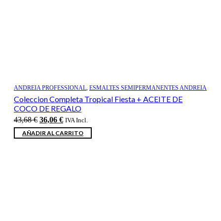
ANDREIA PROFESSIONAL
,
ESMALTES SEMIPERMANENTES ANDREIA
Coleccion Completa Tropical Fiesta + ACEITE DE
COCO DE REGALO
El
El
43,68
€
36,06
€
IVA Incl.
precio
precio
AÑADIR AL CARRITO
original
actual
era:
es:
43,68 €.
36,06 €.