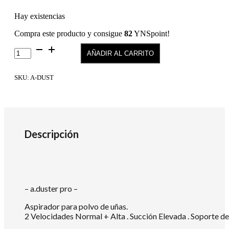
Hay existencias
Compra este producto y consigue
82
YNSpoint!
ASPIRADOR
AÑADIR AL CARRITO
DUSTER
PRO
cantidad
SKU:
A-DUST
Descripción
– a.duster pro –
Aspirador para polvo de uñas.
2 Velocidades Normal + Alta . Succión Elevada . Soporte de Ma