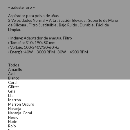
– a.duster pro –
Aspirador para polvo de uñas.
2 Velocidades Normal + Alta . Succión Elevada . Soporte de Mano
de Silicona . Filtro Sustituible . Bajo Ruido . Durable . Fácil de
Limpiar.
› Incluye: Adaptador de energía. Filtro
› Tamaño: 310x190x80 mm
› Voltaje: 100-240V/50-60 Hz
› Energía: 40W – 3000 RPM . 80W – 4500 RPM
Todos
Amarillo
Azul
Blanco
Coral
Glitter
Gris
Lila
Marrón
Marron Oscuro
Naranja
Naranja-Coral
Negro
Nude
Rojo