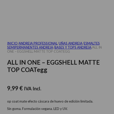
INICIO
/
ANDREIA PROFESSIONAL
/
UÑAS ANDREIA
/
ESMALTES
SEMIPERMANENTES ANDREIA
/
BASES Y‎ TOPS ANDREIA
/
ALL IN
ONE – EGGSHELL MATTE TOP COATEGG
ALL IN ONE – EGGSHELL MATTE
TOP COATegg
9,99
€
IVA Incl.
op coat mate efecto cáscara de huevo de edición limitada.
Sin goma. Formulación vegana. LED y UV.