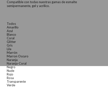
Compatible con todas nuestras gamas de esmalte
semipermanente, gel y acrílico.
Todos
Amarillo
Azul
Blanco
Coral
Glitter
Gris
Lila
Marrón
Marron Oscuro
Naranja
Naranja-Coral
Negro
Nude
Rojo
Rosa
Transparente
Verde