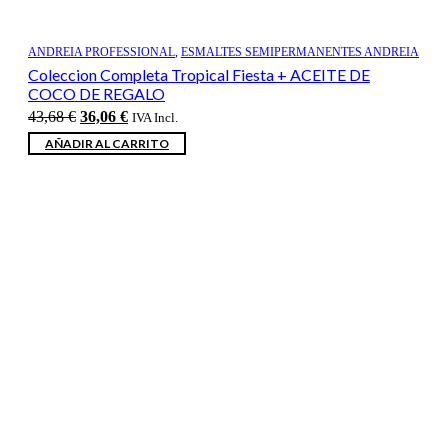
ANDREIA PROFESSIONAL
,
ESMALTES SEMIPERMANENTES ANDREIA
Coleccion Completa Tropical Fiesta + ACEITE DE
COCO DE REGALO
El
El
43,68
€
36,06
€
IVA Incl.
precio
precio
AÑADIR AL CARRITO
original
actual
era:
es:
43,68 €.
36,06 €.