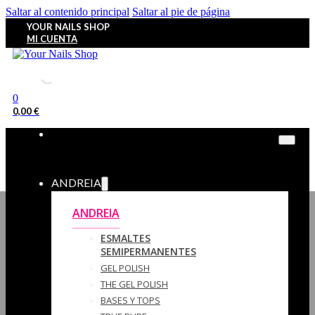
Saltar al contenido principal
Saltar al pie de página
YOUR NAILS SHOP
MI CUENTA
0
0,00
€
ANDREIA
ANDREIA
ESMALTES
SEMIPERMANENTES
GEL POLISH
THE GEL POLISH
BASES Y‎ TOPS