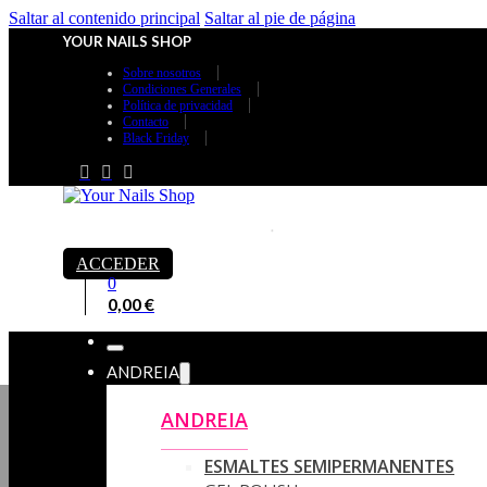
Saltar al contenido principal
Saltar al pie de página
YOUR NAILS SHOP
Sobre nosotros
Condiciones Generales
Política de privacidad
Contacto
Black Friday
ACCEDER
0
0,00
€
ANDREIA
ANDREIA
ESMALTES SEMIPERMANENTES