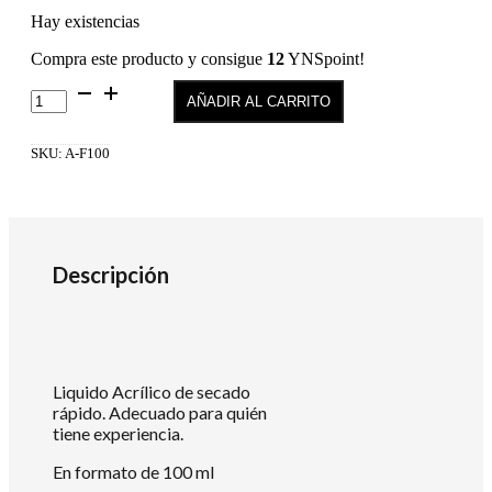
Hay existencias
Compra este producto y consigue
12
YNSpoint!
Acrylic
AÑADIR AL CARRITO
Liquid
Fast
100
SKU:
A-F100
ml
cantidad
Descripción
Liquido Acrílico de secado
rápido. Adecuado para quién
tiene experiencia.
En formato de 100 ml