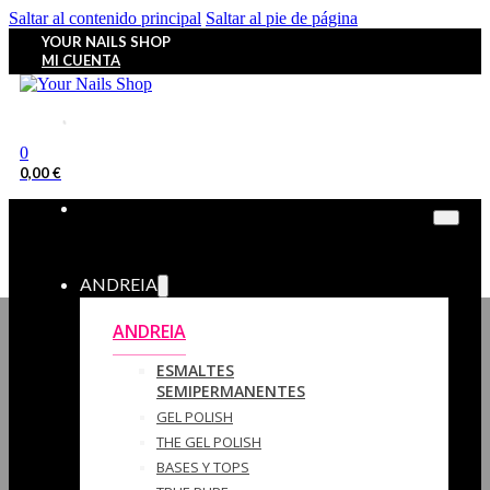
Saltar al contenido principal
Saltar al pie de página
YOUR NAILS SHOP
MI CUENTA
0
0,00
€
ANDREIA
ANDREIA
ESMALTES
SEMIPERMANENTES
GEL POLISH
THE GEL POLISH
BASES Y‎ TOPS