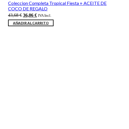
Coleccion Completa Tropical Fiesta + ACEITE DE
COCO DE REGALO
El
El
43,68
€
36,06
€
IVA Incl.
precio
precio
AÑADIR AL CARRITO
original
actual
era:
es:
43,68 €.
36,06 €.