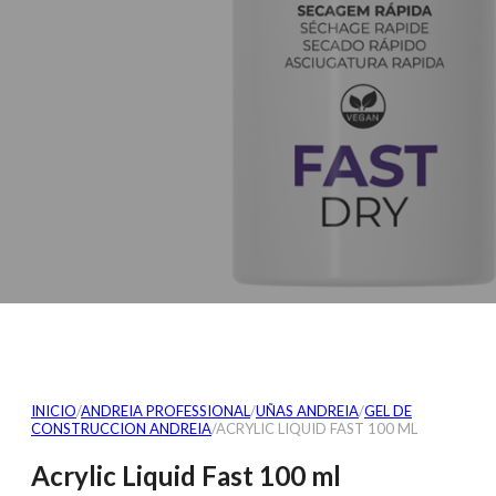
INICIO
/
ANDREIA PROFESSIONAL
/
UÑAS ANDREIA
/
GEL DE
CONSTRUCCION ANDREIA
/
ACRYLIC LIQUID FAST 100 ML
Acrylic Liquid Fast 100 ml