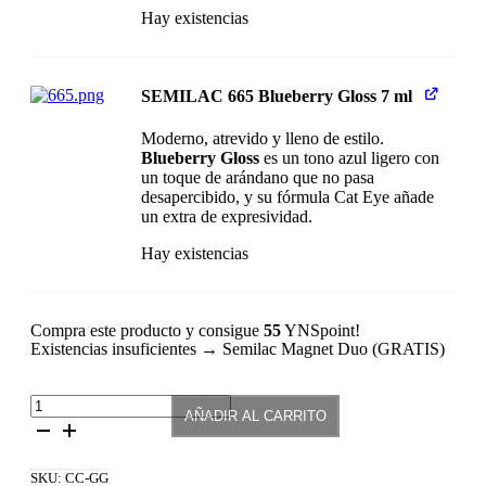
Hay existencias
SEMILAC 665 Blueberry Gloss 7 ml
Moderno, atrevido y lleno de estilo.
Blueberry Gloss
es un tono azul ligero con
un toque de arándano que no pasa
desapercibido, y su fórmula Cat Eye añade
un extra de expresividad.
Hay existencias
Compra este producto y consigue
55
YNSpoint!
Existencias insuficientes → Semilac Magnet Duo (GRATIS)
Coleccion
AÑADIR AL CARRITO
Completa
Gloss
Gala
SKU:
CC-GG
cantidad