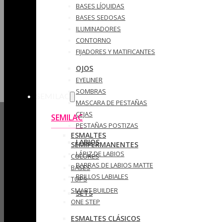
BASES LÍQUIDAS
BASES SEDOSAS
ILUMINADORES
CONTORNO
FIJADORES Y MATIFICANTES
OJOS
EYELINER
SOMBRAS
SEMILAC
MASCARA DE PESTAÑAS
CEJAS
SEMILAC
PESTAÑAS POSTIZAS
ESMALTES
LABIOS
SEMIPERMANENTES
LÁPIZ DE LABIOS
COLORES
BARRAS DE LABIOS MATTE
BASES
BRILLOS LABIALES
TOPS
SMART BUILDER
SETS
ONE STEP
ESMALTES CLÁSICOS