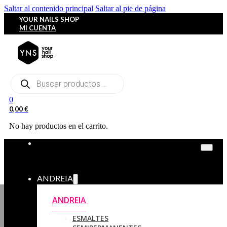
Saltar al contenido principal
Saltar al pie de página
YOUR NAILS SHOP
MI CUENTA
Búsqueda
de
productos
0
0,00
€
No hay productos en el carrito.
ANDREIA
ANDREIA
ESMALTES