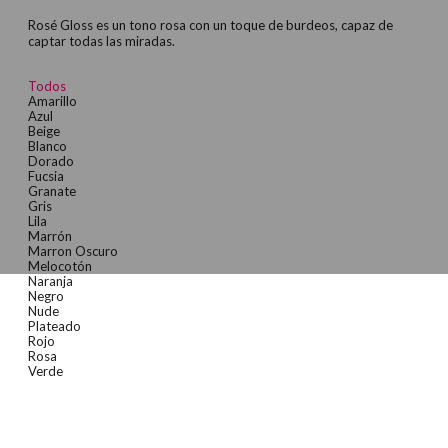
Rosé Gloss es un tono rosa con un toque de burdeos, capaz de
captar todas las miradas.
Todos
Amarillo
Azul
Beige
Blanco
Dorado
Fucsia
Granate
Gris
Lila
Marrón
Marron Oscuro
Melocotón
Naranja
Negro
Nude
Plateado
Rojo
Rosa
Verde