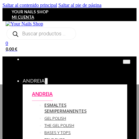
Saltar al contenido principal
Saltar al pie de página
YOUR NAILS SHOP
MI CUENTA
Búsqueda
de
productos
0
0,00
€
ANDREIA
ANDREIA
ESMALTES
SEMIPERMANENTES
GEL POLISH
THE GEL POLISH
BASES Y‎ TOPS