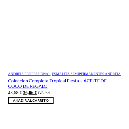
ANDREIA PROFESSIONAL
,
ESMALTES SEMIPERMANENTES ANDREIA
Coleccion Completa Tropical Fiesta + ACEITE DE
COCO DE REGALO
El
El
43,68
€
36,06
€
IVA Incl.
precio
precio
AÑADIR AL CARRITO
original
actual
era:
es:
43,68 €.
36,06 €.