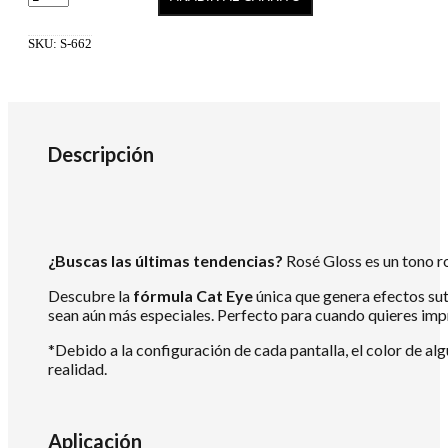
662
Rose
Gloss
SKU:
S-662
7
ml
cantidad
Descripción
¿Buscas las últimas tendencias?
Rosé Gloss es un tono r
Descubre la
fórmula Cat Eye
única que genera efectos sut
sean aún más especiales. Perfecto para cuando quieres impre
*Debido a la configuración de cada pantalla, el color de al
realidad.
Aplicación