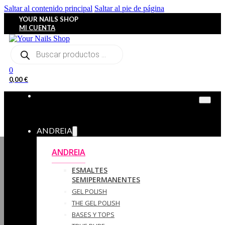
Saltar al contenido principal
Saltar al pie de página
YOUR NAILS SHOP
MI CUENTA
Búsqueda
de
productos
0
0,00
€
ANDREIA
ANDREIA
ESMALTES
SEMIPERMANENTES
GEL POLISH
THE GEL POLISH
BASES Y‎ TOPS