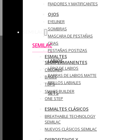
FIJADORES Y MATIFICANTES
OJOS
EYELINER
SOMBRAS
SEMILAC
MASCARA DE PESTAÑAS
CEJAS
SEMILAC
PESTAÑAS POSTIZAS
ESMALTES
LABIOS
SEMIPERMANENTES
LÁPIZ DE LABIOS
COLORES
BARRAS DE LABIOS MATTE
BASES
BRILLOS LABIALES
TOPS
SMART BUILDER
SETS
ONE STEP
ESMALTES CLÁSICOS
BREATHABLE TECHNOLOGY
SEMILAC
NUEVOS CLÁSICOS SEMILAC
DISPOSITIVOS Y