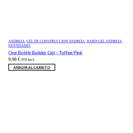
ANDREIA
,
GEL DE CONSTRUCCION ANDREIA
,
HARD GEL ANDREIA
,
NOVEDADES
One Bottle Builder Gel – Toffee Pink
9,98
€
IVA Incl.
AÑADIR AL CARRITO