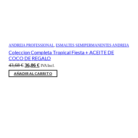
ANDREIA PROFESSIONAL
,
ESMALTES SEMIPERMANENTES ANDREIA
Coleccion Completa Tropical Fiesta + ACEITE DE
COCO DE REGALO
El
El
43,68
€
36,06
€
IVA Incl.
precio
precio
AÑADIR AL CARRITO
original
actual
era:
es:
43,68 €.
36,06 €.