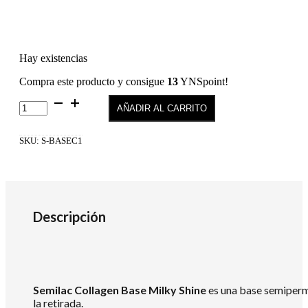
Hay existencias
Compra este producto y consigue
13
YNSpoint!
Semilac
AÑADIR AL CARRITO
Collagen
Base
Milky
SKU:
S-BASEC1
Shine
7ml
cantidad
Descripción
Semilac Collagen Base Milky Shine
es una base semiperma
la retirada.