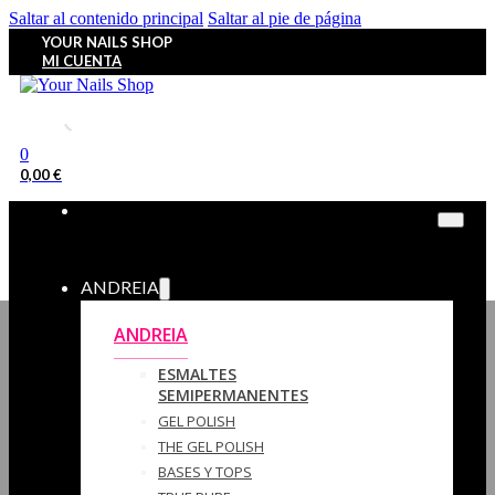
Saltar al contenido principal
Saltar al pie de página
YOUR NAILS SHOP
MI CUENTA
0
0,00
€
ANDREIA
ANDREIA
ESMALTES
SEMIPERMANENTES
GEL POLISH
THE GEL POLISH
BASES Y‎ TOPS