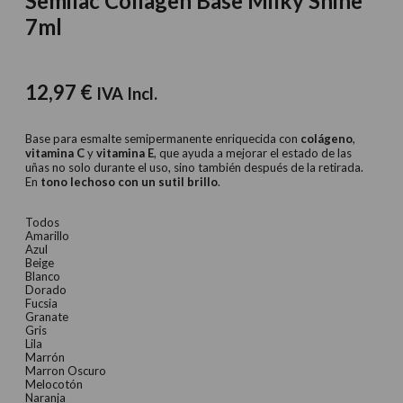
Semilac Collagen Base Milky Shine
7ml
12,97
€
IVA Incl.
Base para esmalte semipermanente enriquecida con
colágeno
,
vitamina C
y
vitamina E
, que ayuda a mejorar el estado de las
uñas no solo durante el uso, sino también después de la retirada.
En
tono lechoso con un sutil brillo
.
Todos
Amarillo
Azul
Beige
Blanco
Dorado
Fucsia
Granate
Gris
Lila
Marrón
Marron Oscuro
Melocotón
Naranja