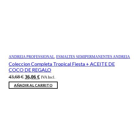
ANDREIA PROFESSIONAL
,
ESMALTES SEMIPERMANENTES ANDREIA
Coleccion Completa Tropical Fiesta + ACEITE DE
COCO DE REGALO
El
El
43,68
€
36,06
€
IVA Incl.
precio
precio
AÑADIR AL CARRITO
original
actual
era:
es:
43,68 €.
36,06 €.