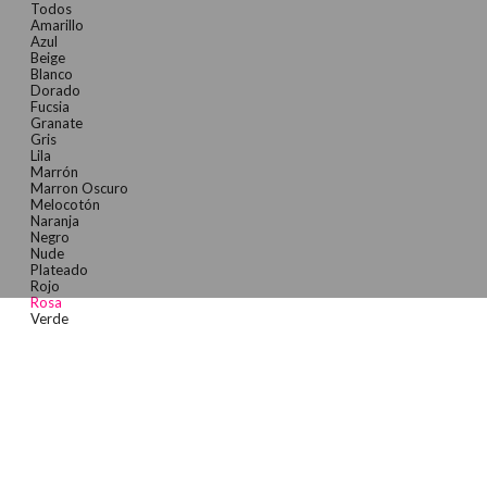
Todos
Amarillo
Azul
Beige
Blanco
Dorado
Fucsia
Granate
Gris
Lila
Marrón
Marron Oscuro
Melocotón
Naranja
Negro
Nude
Plateado
Rojo
Rosa
Verde