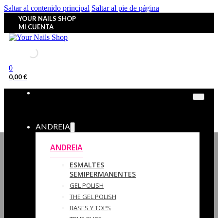
Saltar al contenido principal
Saltar al pie de página
YOUR NAILS SHOP
MI CUENTA
0
0,00
€
ANDREIA
ANDREIA
ESMALTES
SEMIPERMANENTES
GEL POLISH
THE GEL POLISH
BASES Y‎ TOPS