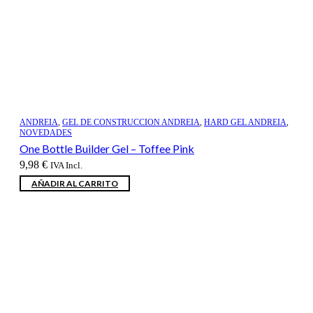
ANDREIA
,
GEL DE CONSTRUCCION ANDREIA
,
HARD GEL ANDREIA
,
NOVEDADES
One Bottle Builder Gel – Toffee Pink
9,98
€
IVA Incl.
AÑADIR AL CARRITO