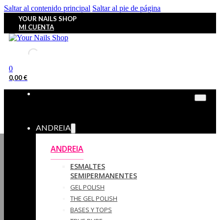
Saltar al contenido principal
Saltar al pie de página
YOUR NAILS SHOP
MI CUENTA
0
0,00
€
ANDREIA
ANDREIA
ESMALTES
SEMIPERMANENTES
GEL POLISH
THE GEL POLISH
BASES Y‎ TOPS