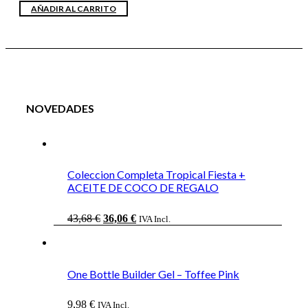
AÑADIR AL CARRITO
NOVEDADES
Coleccion Completa Tropical Fiesta +
ACEITE DE COCO DE REGALO
El
El
43,68
€
36,06
€
IVA Incl.
precio
precio
original
actual
era:
es:
43,68 €.
36,06 €.
One Bottle Builder Gel – Toffee Pink
9,98
€
IVA Incl.