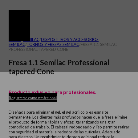
INICIO
/
SEMILAC
/
DISPOSITIVOS Y ACCESORIOS
SEMILAC
/
TORNOS Y FRESAS SEMILAC
/
FRESA 1.1 SEMILAC
PROFESSIONAL TAPERED CONE
Fresa 1.1 Semilac Professional
tapered Cone
Producto exlusivo para profesionales.
Registrarse como profesional
Diseñada para eliminar el gel, el gel acrílico o es esmalte
permanente. Los dientes más profundos hacen que la fresa elimine
el producto de forma rápida y eficaz, garantizando una gran
comodidad de trabajo. El cabezal redondeado y liso permite retirar
con seguridad el material alrededor de las cutículas. Adecuado
para diestros. Un recubrimiento dorado adicional reduce la