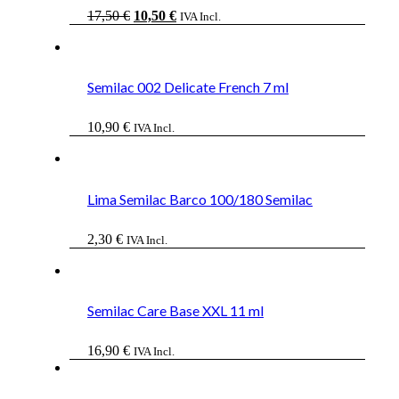
El
El
17,50
€
10,50
€
IVA Incl.
precio
precio
original
actual
era:
es:
17,50 €.
10,50 €.
Semilac 002 Delicate French 7 ml
10,90
€
IVA Incl.
Lima Semilac Barco 100/180 Semilac
2,30
€
IVA Incl.
Semilac Care Base XXL 11 ml
16,90
€
IVA Incl.