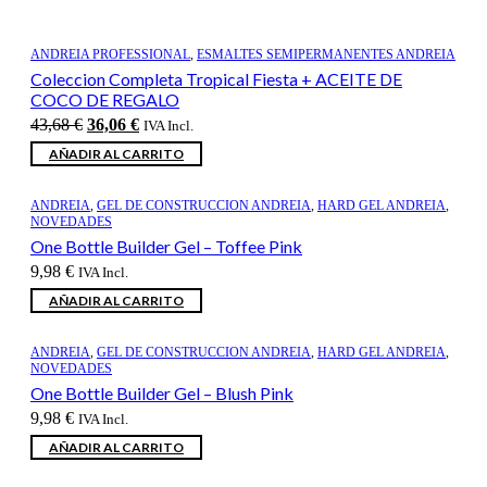
ANDREIA PROFESSIONAL
,
ESMALTES SEMIPERMANENTES ANDREIA
Coleccion Completa Tropical Fiesta + ACEITE DE
COCO DE REGALO
El
El
43,68
€
36,06
€
IVA Incl.
precio
precio
AÑADIR AL CARRITO
original
actual
era:
es:
43,68 €.
36,06 €.
ANDREIA
,
GEL DE CONSTRUCCION ANDREIA
,
HARD GEL ANDREIA
,
NOVEDADES
One Bottle Builder Gel – Toffee Pink
9,98
€
IVA Incl.
AÑADIR AL CARRITO
ANDREIA
,
GEL DE CONSTRUCCION ANDREIA
,
HARD GEL ANDREIA
,
NOVEDADES
One Bottle Builder Gel – Blush Pink
9,98
€
IVA Incl.
AÑADIR AL CARRITO