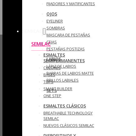
FIJADORES Y MATIFICANTES
OJOS
EYELINER
SOMBRAS
SEMILAC
MASCARA DE PESTAÑAS
CEJAS
SEMILAC
PESTAÑAS POSTIZAS
ESMALTES
LABIOS
SEMIPERMANENTES
LÁPIZ DE LABIOS
COLORES
BARRAS DE LABIOS MATTE
BASES
BRILLOS LABIALES
TOPS
SMART BUILDER
SETS
ONE STEP
ESMALTES CLÁSICOS
BREATHABLE TECHNOLOGY
SEMILAC
NUEVOS CLÁSICOS SEMILAC
DISPOSITIVOS Y