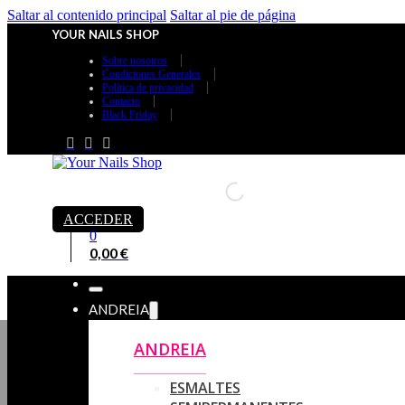
Saltar al contenido principal
Saltar al pie de página
YOUR NAILS SHOP
Sobre nosotros
Condiciones Generales
Política de privacidad
Contacto
Black Friday
ACCEDER
0
0,00
€
ANDREIA
ANDREIA
ESMALTES