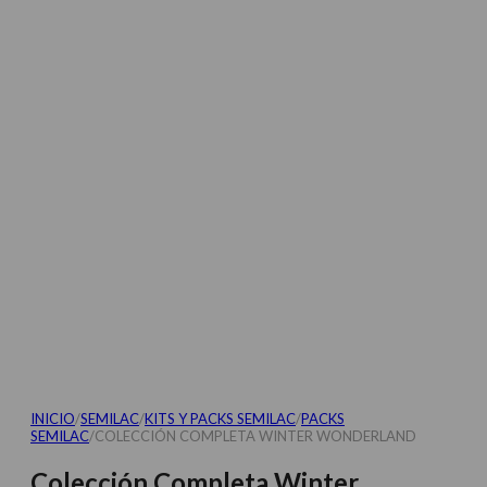
INICIO
/
SEMILAC
/
KITS Y PACKS SEMILAC
/
PACKS
SEMILAC
/
COLECCIÓN COMPLETA WINTER WONDERLAND
Colección Completa Winter