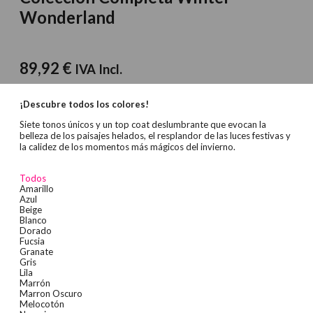
Wonderland
89,92
€
IVA Incl.
¡Descubre todos los colores!
Siete tonos únicos y un top coat deslumbrante que evocan la
belleza de los paisajes helados, el resplandor de las luces festivas y
la calidez de los momentos más mágicos del invierno.
Todos
Amarillo
Azul
Beige
Blanco
Dorado
Fucsia
Granate
Gris
Lila
Marrón
Marron Oscuro
Melocotón