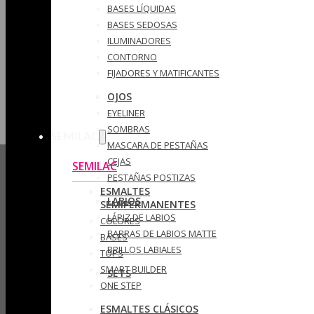
BASES LÍQUIDAS
BASES SEDOSAS
ILUMINADORES
CONTORNO
FIJADORES Y MATIFICANTES
OJOS
EYELINER
SOMBRAS
SEMILAC
MASCARA DE PESTAÑAS
CEJAS
SEMILAC
PESTAÑAS POSTIZAS
ESMALTES
LABIOS
SEMIPERMANENTES
LÁPIZ DE LABIOS
COLORES
BARRAS DE LABIOS MATTE
BASES
BRILLOS LABIALES
TOPS
SMART BUILDER
SETS
ONE STEP
ESMALTES CLÁSICOS