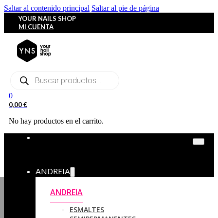
Saltar al contenido principal
Saltar al pie de página
YOUR NAILS SHOP
MI CUENTA
Búsqueda
de
productos
0
0,00
€
No hay productos en el carrito.
ANDREIA
ANDREIA
ESMALTES