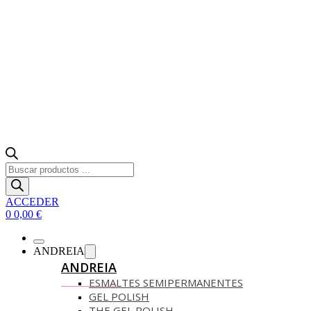
Búsqueda
de
productos
ACCEDER
0
0,00
€
ANDREIA
ANDREIA
ESMALTES SEMIPERMANENTES
GEL POLISH
THE GEL POLISH