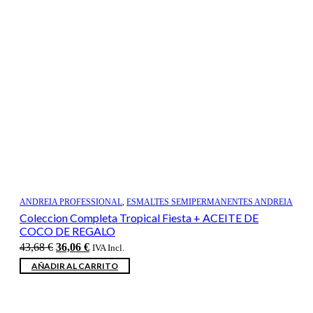
ANDREIA PROFESSIONAL
,
ESMALTES SEMIPERMANENTES ANDREIA
Coleccion Completa Tropical Fiesta + ACEITE DE
COCO DE REGALO
El
El
43,68
€
36,06
€
IVA Incl.
precio
precio
AÑADIR AL CARRITO
original
actual
era:
es:
43,68 €.
36,06 €.