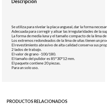
Descripción
piezas
cantidad
Se utiliza para nivelar la placa ungueal, dar la forma necesar
Adecuada para corregir y alisar las irregularidades de la sup
La forma de media luna y el tamaño compacto de la lima de
Los extremos redondeados de la lima de uñas tienen un proc
El revestimiento abrasivo de alta calidad conserva sus pr
2 lados de trabajo.
El valor de grano -100/180.
El tamaño del pulidor es 85*30*12 mm.
El paquete contiene 20 piezas.
Para un solo uso.
PRODUCTOS RELACIONADOS