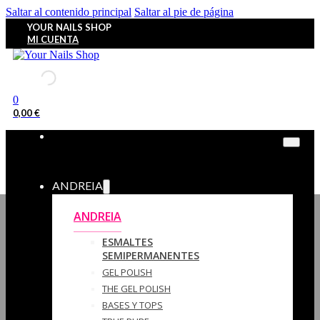
Saltar al contenido principal
Saltar al pie de página
YOUR NAILS SHOP
MI CUENTA
0
0,00
€
ANDREIA
ANDREIA
ESMALTES
SEMIPERMANENTES
GEL POLISH
THE GEL POLISH
BASES Y‎ TOPS