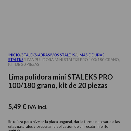
INICIO
/
STALEKS
/
ABRASIVOS STALEKS
/
LIMAS DE UÑAS
STALEKS
/
LIMA PULIDORA MINI STALEKS PRO 100/180 GRANO,
KIT DE 20 PIEZAS
Lima pulidora mini STALEKS PRO
100/180 grano, kit de 20 piezas
5,49
€
IVA Incl.
Se utiliza para nivelar la placa ungueal, dar la forma necesaria a las
uñas naturales y preparar la aplicación de un recubrimiento
artificial.