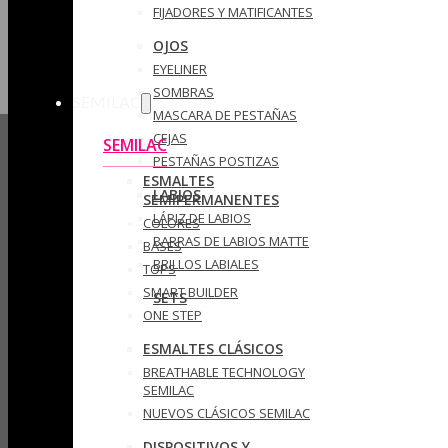
FIJADORES Y MATIFICANTES
OJOS
EYELINER
SOMBRAS
SEMILAC
MASCARA DE PESTAÑAS
CEJAS
SEMILAC
PESTAÑAS POSTIZAS
ESMALTES
LABIOS
SEMIPERMANENTES
LÁPIZ DE LABIOS
COLORES
BARRAS DE LABIOS MATTE
BASES
BRILLOS LABIALES
TOPS
SMART BUILDER
SETS
ONE STEP
ESMALTES CLÁSICOS
BREATHABLE TECHNOLOGY
SEMILAC
NUEVOS CLÁSICOS SEMILAC
DISPOSITIVOS Y