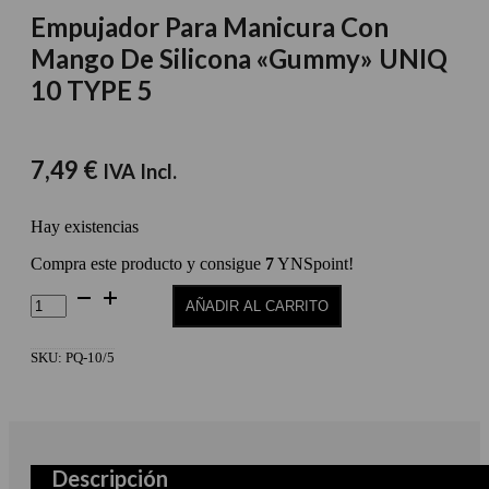
Empujador Para Manicura Con
Mango De Silicona «Gummy» UNIQ
10 TYPE 5
7,49
€
IVA Incl.
Hay existencias
Compra este producto y consigue
7
YNSpoint!
Empujador
AÑADIR AL CARRITO
Para
Manicura
Con
SKU:
PQ-10/5
Mango
De
Silicona
"Gummy"
UNIQ
10
Descripción