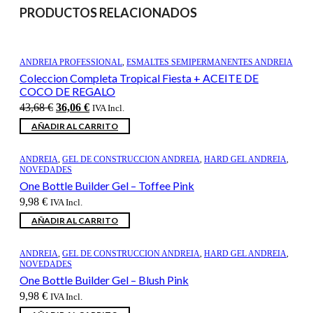
PRODUCTOS RELACIONADOS
ANDREIA PROFESSIONAL
,
ESMALTES SEMIPERMANENTES ANDREIA
Coleccion Completa Tropical Fiesta + ACEITE DE
COCO DE REGALO
El
El
43,68
€
36,06
€
IVA Incl.
precio
precio
AÑADIR AL CARRITO
original
actual
era:
es:
43,68 €.
36,06 €.
ANDREIA
,
GEL DE CONSTRUCCION ANDREIA
,
HARD GEL ANDREIA
,
NOVEDADES
One Bottle Builder Gel – Toffee Pink
9,98
€
IVA Incl.
AÑADIR AL CARRITO
ANDREIA
,
GEL DE CONSTRUCCION ANDREIA
,
HARD GEL ANDREIA
,
NOVEDADES
One Bottle Builder Gel – Blush Pink
9,98
€
IVA Incl.