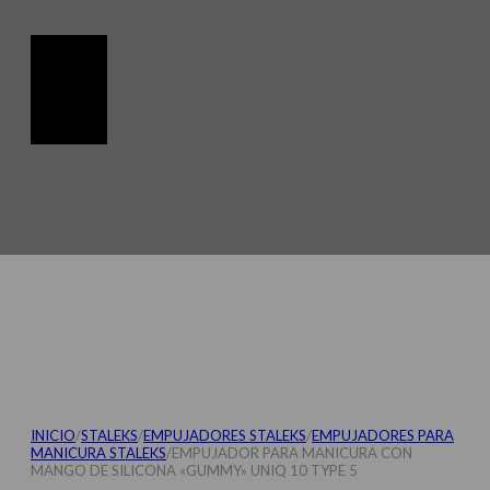
INICIO
/
STALEKS
/
EMPUJADORES STALEKS
/
EMPUJADORES PARA
MANICURA STALEKS
/
EMPUJADOR PARA MANICURA CON
MANGO DE SILICONA «GUMMY» UNIQ 10 TYPE 5