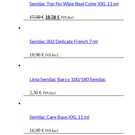
Semilac Top No Wipe Real Color XXL 11 ml
El
El
17,50
€
10,50
€
IVA Incl.
precio
precio
original
actual
era:
es:
17,50 €.
10,50 €.
Semilac 002 Delicate French 7 ml
10,90
€
IVA Incl.
Lima Semilac Barco 100/180 Semilac
2,30
€
IVA Incl.
Semilac Care Base XXL 11 ml
16,90
€
IVA Incl.