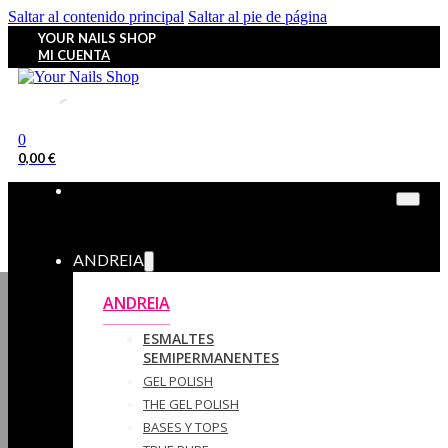
Saltar al contenido principal
Saltar al pie de página
YOUR NAILS SHOP
MI CUENTA
0
0,00
€
ANDREIA
ANDREIA
ESMALTES
SEMIPERMANENTES
GEL POLISH
THE GEL POLISH
BASES Y‎ TOPS