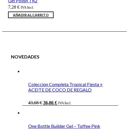
Gel Polish TR2
7,28
€
IVA Incl.
AÑADIR AL CARRITO
NOVEDADES
Coleccion Completa Tropical Fiesta +
ACEITE DE COCO DE REGALO
El
El
43,68
€
36,06
€
IVA Incl.
precio
precio
original
actual
era:
es:
43,68 €.
36,06 €.
One Bottle Builder Gel – Toffee Pink