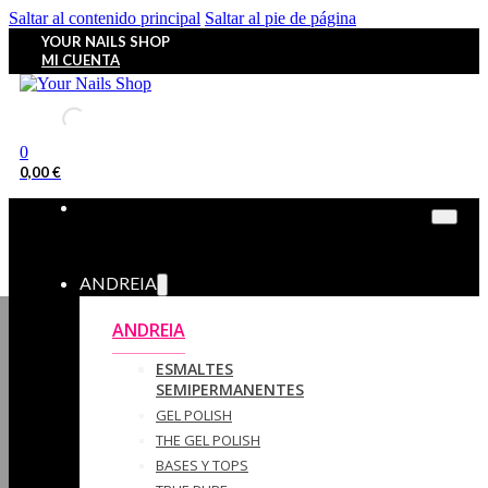
Saltar al contenido principal
Saltar al pie de página
YOUR NAILS SHOP
MI CUENTA
0
0,00
€
ANDREIA
ANDREIA
ESMALTES
SEMIPERMANENTES
GEL POLISH
THE GEL POLISH
BASES Y‎ TOPS