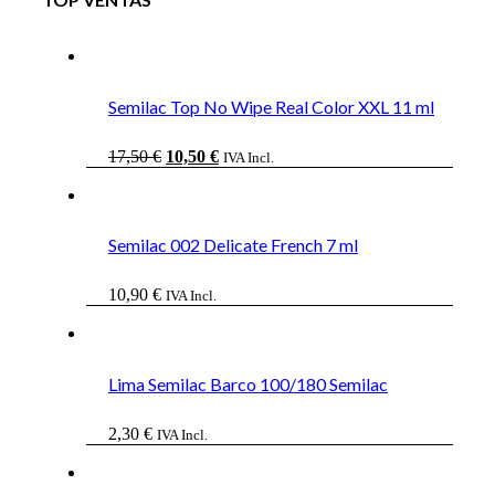
Semilac Top No Wipe Real Color XXL 11 ml
El
El
17,50
€
10,50
€
IVA Incl.
precio
precio
original
actual
era:
es:
17,50 €.
10,50 €.
Semilac 002 Delicate French 7 ml
10,90
€
IVA Incl.
Lima Semilac Barco 100/180 Semilac
2,30
€
IVA Incl.