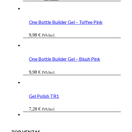
precio
precio
original
actual
era:
es:
43,68 €.
36,06 €.
One Bottle Builder Gel – Toffee Pink
9,98
€
IVA Incl.
One Bottle Builder Gel – Blush Pink
9,98
€
IVA Incl.
Gel Polish TR1
7,28
€
IVA Incl.
TOP VENTAS