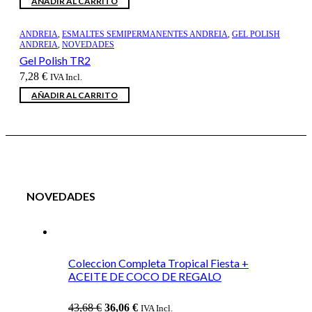
AÑADIR AL CARRITO
ANDREIA
,
ESMALTES SEMIPERMANENTES ANDREIA
,
GEL POLISH
ANDREIA
,
NOVEDADES
Gel Polish TR2
7,28
€
IVA Incl.
AÑADIR AL CARRITO
NOVEDADES
Coleccion Completa Tropical Fiesta +
ACEITE DE COCO DE REGALO
El
El
43,68
€
36,06
€
IVA Incl.