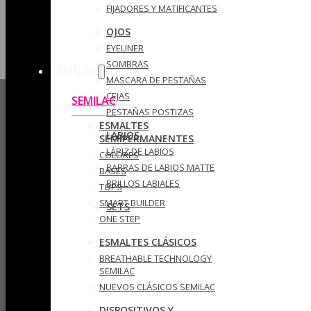
FIJADORES Y MATIFICANTES
OJOS
EYELINER
SOMBRAS
SEMILAC
MASCARA DE PESTAÑAS
CEJAS
SEMILAC
PESTAÑAS POSTIZAS
ESMALTES
LABIOS
SEMIPERMANENTES
LÁPIZ DE LABIOS
COLORES
BARRAS DE LABIOS MATTE
BASES
BRILLOS LABIALES
TOPS
SMART BUILDER
SETS
ONE STEP
ESMALTES CLÁSICOS
BREATHABLE TECHNOLOGY
SEMILAC
NUEVOS CLÁSICOS SEMILAC
DISPOSITIVOS Y