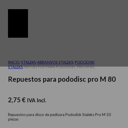
INICIO
/
STALEKS
/
ABRASIVOS STALEKS
/
PODODISK
STALEKS
/
REPUESTOS PARA PODODISC PRO M 80
Repuestos para pododisc pro M 80
2,75
€
IVA Incl.
Repuestos para disco de pedicura Pododisk Staleks Pro M 50
piezas