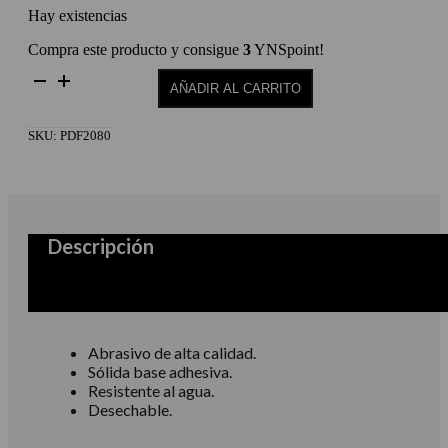
Hay existencias
Compra este producto y consigue
3
YNSpoint!
Repuestos
AÑADIR AL CARRITO
para
pododisc
pro
SKU:
PDF2080
M
80
cantidad
Descripción
Abrasivo de alta calidad.
Sólida base adhesiva.
Resistente al agua.
Desechable.