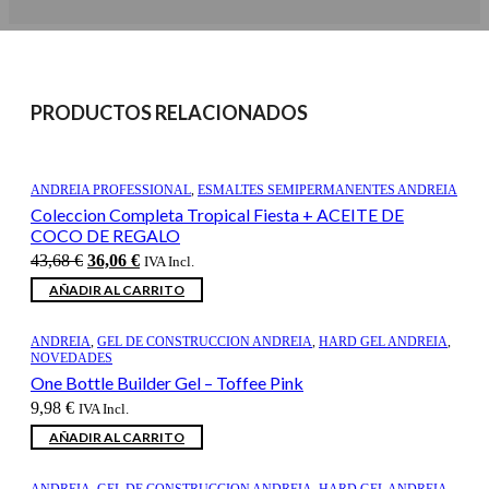
PRODUCTOS RELACIONADOS
ANDREIA PROFESSIONAL
,
ESMALTES SEMIPERMANENTES ANDREIA
Coleccion Completa Tropical Fiesta + ACEITE DE
COCO DE REGALO
El
El
43,68
€
36,06
€
IVA Incl.
precio
precio
AÑADIR AL CARRITO
original
actual
era:
es:
43,68 €.
36,06 €.
ANDREIA
,
GEL DE CONSTRUCCION ANDREIA
,
HARD GEL ANDREIA
,
NOVEDADES
One Bottle Builder Gel – Toffee Pink
9,98
€
IVA Incl.
AÑADIR AL CARRITO
ANDREIA
,
GEL DE CONSTRUCCION ANDREIA
,
HARD GEL ANDREIA
,