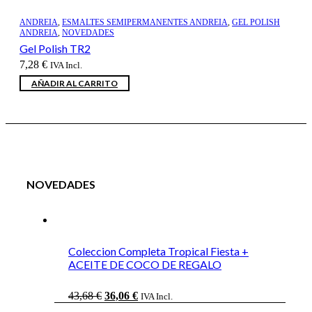
ANDREIA
,
ESMALTES SEMIPERMANENTES ANDREIA
,
GEL POLISH
ANDREIA
,
NOVEDADES
Gel Polish TR2
7,28
€
IVA Incl.
AÑADIR AL CARRITO
NOVEDADES
Coleccion Completa Tropical Fiesta +
ACEITE DE COCO DE REGALO
El
El
43,68
€
36,06
€
IVA Incl.
precio
precio