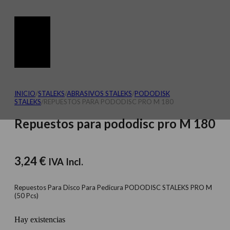
INICIO
/
STALEKS
/
ABRASIVOS STALEKS
/
PODODISK
STALEKS
/
REPUESTOS PARA PODODISC PRO M 180
Repuestos para pododisc pro M 180
3,24
€
IVA Incl.
Repuestos Para Disco Para Pedicura PODODISC STALEKS PRO M
(50 Pcs)
Hay existencias