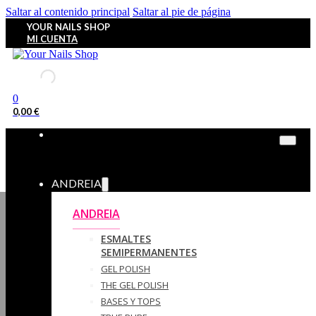
Saltar al contenido principal
Saltar al pie de página
YOUR NAILS SHOP
MI CUENTA
0
0,00
€
ANDREIA
ANDREIA
ESMALTES
SEMIPERMANENTES
GEL POLISH
THE GEL POLISH
BASES Y‎ TOPS