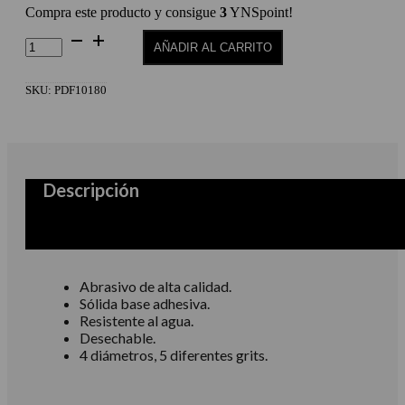
Compra este producto y consigue
3
YNSpoint!
Repuestos
AÑADIR AL CARRITO
para
pododisc
pro
SKU:
PDF10180
M
180
cantidad
Descripción
Abrasivo de alta calidad.
Sólida base adhesiva.
Resistente al agua.
Desechable.
4 diámetros, 5 diferentes grits.