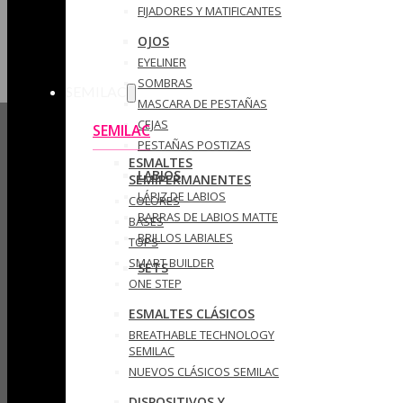
FIJADORES Y MATIFICANTES
OJOS
EYELINER
SOMBRAS
SEMILAC
MASCARA DE PESTAÑAS
CEJAS
SEMILAC
PESTAÑAS POSTIZAS
ESMALTES
LABIOS
SEMIPERMANENTES
LÁPIZ DE LABIOS
COLORES
BARRAS DE LABIOS MATTE
BASES
BRILLOS LABIALES
TOPS
SMART BUILDER
SETS
ONE STEP
ESMALTES CLÁSICOS
BREATHABLE TECHNOLOGY
SEMILAC
NUEVOS CLÁSICOS SEMILAC
DISPOSITIVOS Y