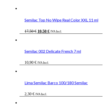
Semilac Top No Wipe Real Color XXL 11 ml
El
El
17,50
€
10,50
€
IVA Incl.
precio
precio
original
actual
era:
es:
17,50 €.
10,50 €.
Semilac 002 Delicate French 7 ml
10,90
€
IVA Incl.
Lima Semilac Barco 100/180 Semilac
2,30
€
IVA Incl.