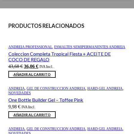
PRODUCTOS RELACIONADOS
ANDREIA PROFESSIONAL
,
ESMALTES SEMIPERMANENTES ANDREIA
Coleccion Completa Tropical Fiesta + ACEITE DE
COCO DE REGALO
El
El
43,68
€
36,06
€
IVA Incl.
precio
precio
AÑADIR AL CARRITO
original
actual
era:
es:
43,68 €.
36,06 €.
ANDREIA
,
GEL DE CONSTRUCCION ANDREIA
,
HARD GEL ANDREIA
,
NOVEDADES
One Bottle Builder Gel – Toffee Pink
9,98
€
IVA Incl.
AÑADIR AL CARRITO
ANDREIA
,
GEL DE CONSTRUCCION ANDREIA
,
HARD GEL ANDREIA
,
NOVEDADES