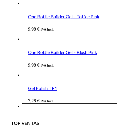
original
actual
era:
es:
43,68 €.
36,06 €.
One Bottle Builder Gel – Toffee Pink
9,98
€
IVA Incl.
One Bottle Builder Gel – Blush Pink
9,98
€
IVA Incl.
Gel Polish TR1
7,28
€
IVA Incl.
TOP VENTAS