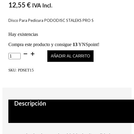
12,55
€
IVA Incl.
Disco Para Pedicura PODODISC STALEKS PRO S
Hay existencias
Compra este producto y consigue
13
YNSpoint!
PODODISC
AÑADIR AL CARRITO
PRO
S
cantidad
SKU:
PDSET15
Descripción