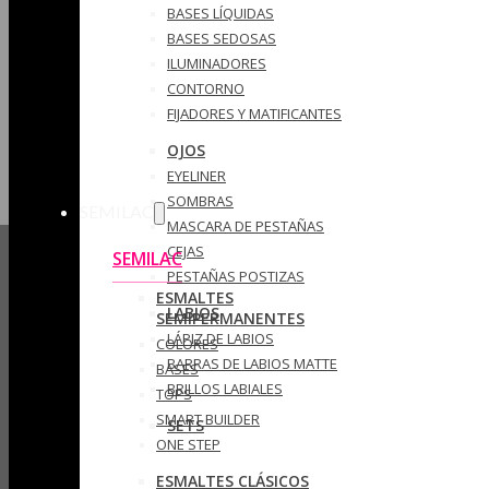
BASES LÍQUIDAS
BASES SEDOSAS
ILUMINADORES
CONTORNO
FIJADORES Y MATIFICANTES
OJOS
EYELINER
SOMBRAS
SEMILAC
MASCARA DE PESTAÑAS
CEJAS
SEMILAC
PESTAÑAS POSTIZAS
ESMALTES
LABIOS
SEMIPERMANENTES
LÁPIZ DE LABIOS
COLORES
BARRAS DE LABIOS MATTE
BASES
BRILLOS LABIALES
TOPS
SMART BUILDER
SETS
ONE STEP
ESMALTES CLÁSICOS