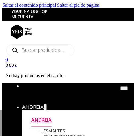
Saltar al contenido principal
Saltar al pie de página
YOUR NAILS SHOP
MI CUENTA
Búsqueda
de
productos
0
0,00
€
No hay productos en el carrito.
ANDREIA
ANDREIA
ESMALTES