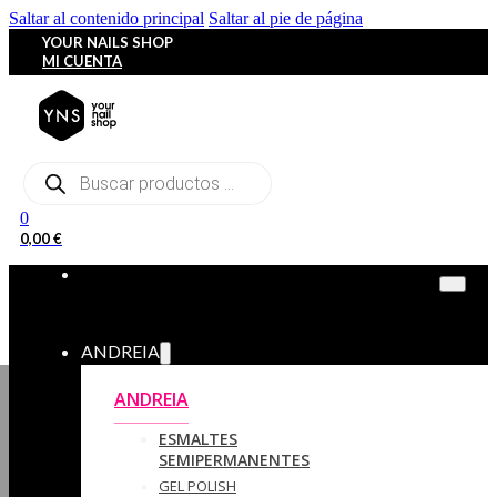
Saltar al contenido principal
Saltar al pie de página
YOUR NAILS SHOP
MI CUENTA
Búsqueda
de
productos
0
0,00
€
ANDREIA
ANDREIA
ESMALTES
SEMIPERMANENTES
GEL POLISH