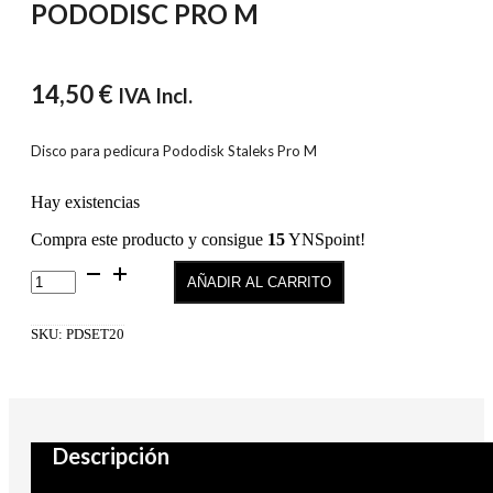
PODODISC PRO M
14,50
€
IVA Incl.
Disco para pedicura Pododisk Staleks Pro M
Hay existencias
Compra este producto y consigue
15
YNSpoint!
PODODISC
AÑADIR AL CARRITO
PRO
M
cantidad
SKU:
PDSET20
Descripción