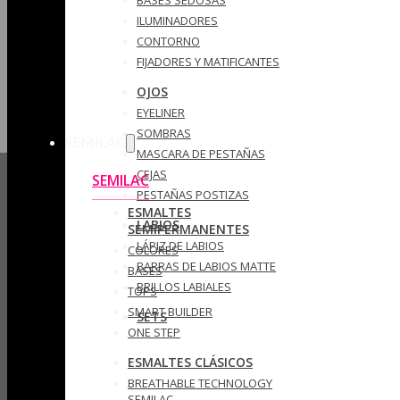
ILUMINADORES
CONTORNO
FIJADORES Y MATIFICANTES
OJOS
EYELINER
SOMBRAS
SEMILAC
MASCARA DE PESTAÑAS
CEJAS
SEMILAC
PESTAÑAS POSTIZAS
ESMALTES
LABIOS
SEMIPERMANENTES
LÁPIZ DE LABIOS
COLORES
BARRAS DE LABIOS MATTE
BASES
BRILLOS LABIALES
TOPS
SMART BUILDER
SETS
ONE STEP
ESMALTES CLÁSICOS
BREATHABLE TECHNOLOGY
SEMILAC