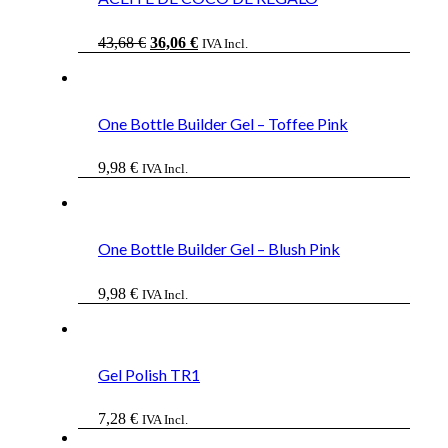
El
El
43,68
€
36,06
€
IVA Incl.
precio
precio
original
actual
era:
es:
43,68 €.
36,06 €.
One Bottle Builder Gel – Toffee Pink
9,98
€
IVA Incl.
One Bottle Builder Gel – Blush Pink
9,98
€
IVA Incl.
Gel Polish TR1
7,28
€
IVA Incl.