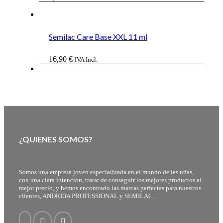
Semilac Care Base XXL 11 ml
16,90
€
IVA Incl.
¿QUIENES SOMOS?
Somos una empresa joven especializada en el mundo de las uñas,
con una clara intención, tratar de conseguir los mejores productos al
mejor precio, y hemos encontrado las marcas perfectas para nuestros
clientes, ANDREIA PROFESSIONAL y SEMILAC.