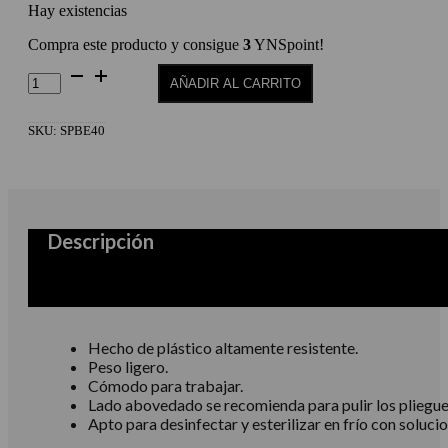
Hay existencias
Compra este producto y consigue
3
YNSpoint!
Lima
AÑADIR AL CARRITO
Abovedada
De
Plástico
SKU:
SPBE40
(Base)
EXPERT
40
cantidad
Descripción
Hecho de plástico altamente resistente.
Peso ligero.
Cómodo para trabajar.
Lado abovedado se recomienda para pulir los pliegues l
Apto para desinfectar y esterilizar en frío con soluci