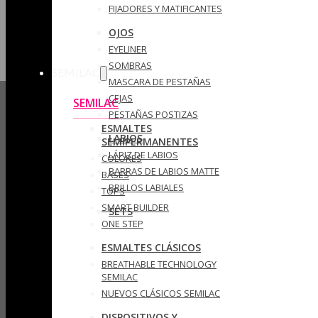
FIJADORES Y MATIFICANTES
OJOS
EYELINER
SOMBRAS
SEMILAC
MASCARA DE PESTAÑAS
CEJAS
SEMILAC
PESTAÑAS POSTIZAS
ESMALTES
LABIOS
SEMIPERMANENTES
LÁPIZ DE LABIOS
COLORES
BARRAS DE LABIOS MATTE
BASES
BRILLOS LABIALES
TOPS
SMART BUILDER
SETS
ONE STEP
ESMALTES CLÁSICOS
BREATHABLE TECHNOLOGY
SEMILAC
NUEVOS CLÁSICOS SEMILAC
DISPOSITIVOS Y