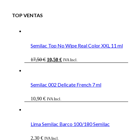
TOP VENTAS
Semilac Top No Wipe Real Color XXL 11 ml
El
El
17,50
€
10,50
€
IVA Incl.
precio
precio
original
actual
era:
es:
17,50 €.
10,50 €.
Semilac 002 Delicate French 7 ml
10,90
€
IVA Incl.
Lima Semilac Barco 100/180 Semilac
2,30
€
IVA Incl.