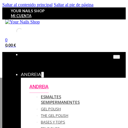
Saltar al contenido principal
Saltar al pie de página
YOUR NAILS SHOP
MI CUENTA
0
0,00
€
ANDREIA
ANDREIA
ESMALTES
SEMIPERMANENTES
GEL POLISH
THE GEL POLISH
BASES Y‎ TOPS