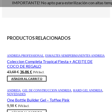
IMPORTANTE! No apto para esterilización con altas tempe
PRODUCTOS RELACIONADOS
ANDREIA PROFESSIONAL
,
ESMALTES SEMIPERMANENTES ANDREIA
Coleccion Completa Tropical Fiesta + ACEITE DE
COCO DE REGALO
El
El
43,68
€
36,06
€
IVA Incl.
precio
precio
AÑADIR AL CARRITO
original
actual
era:
es:
43,68 €.
36,06 €.
ANDREIA
,
GEL DE CONSTRUCCION ANDREIA
,
HARD GEL ANDREIA
,
NOVEDADES
One Bottle Builder Gel – Toffee Pink
9,98
€
IVA Incl.