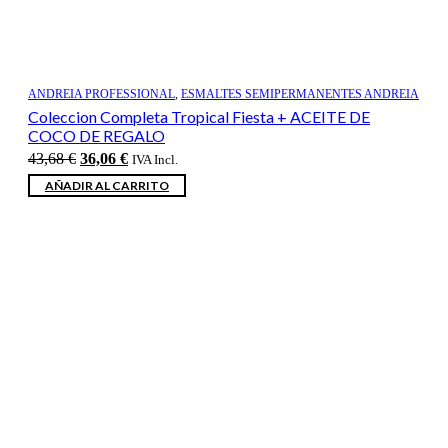
ANDREIA PROFESSIONAL
,
ESMALTES SEMIPERMANENTES ANDREIA
Coleccion Completa Tropical Fiesta + ACEITE DE
COCO DE REGALO
El
El
43,68
€
36,06
€
IVA Incl.
precio
precio
AÑADIR AL CARRITO
original
actual
era:
es:
43,68 €.
36,06 €.