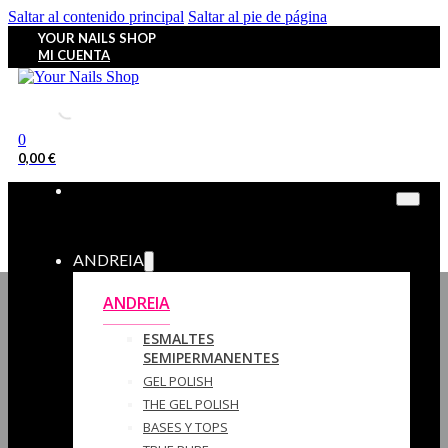
Saltar al contenido principal
Saltar al pie de página
YOUR NAILS SHOP
MI CUENTA
0
0,00
€
ANDREIA
ANDREIA
ESMALTES
SEMIPERMANENTES
GEL POLISH
THE GEL POLISH
BASES Y‎ TOPS