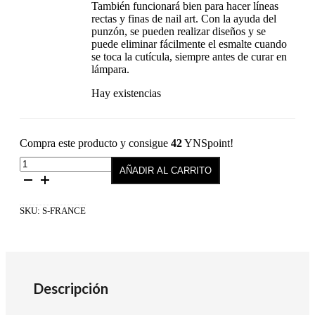
También funcionará bien para hacer líneas
rectas y finas de nail art. Con la ayuda del
punzón, se pueden realizar diseños y se
puede eliminar fácilmente el esmalte cuando
se toca la cutícula, siempre antes de curar en
lámpara.
Hay existencias
Compra este producto y consigue
42
YNSpoint!
Pack
AÑADIR AL CARRITO
Semilac
Francesa
cantidad
SKU:
S-FRANCE
Descripción