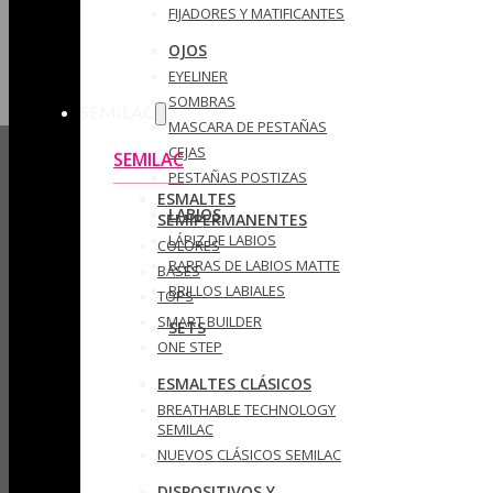
FIJADORES Y MATIFICANTES
OJOS
EYELINER
SOMBRAS
SEMILAC
MASCARA DE PESTAÑAS
CEJAS
SEMILAC
PESTAÑAS POSTIZAS
ESMALTES
LABIOS
SEMIPERMANENTES
LÁPIZ DE LABIOS
COLORES
BARRAS DE LABIOS MATTE
BASES
BRILLOS LABIALES
TOPS
SMART BUILDER
SETS
ONE STEP
ESMALTES CLÁSICOS
BREATHABLE TECHNOLOGY
SEMILAC
NUEVOS CLÁSICOS SEMILAC
DISPOSITIVOS Y