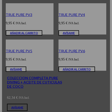
TRUE PURE PV3
TRUE PURE PV4
9,95
€
9,95
€
IVA Incl.
IVA Incl.
AÑADIR AL CARRITO
AVÍSAME
TRUE PURE PV5
TRUE PURE PV6
9,95
€
9,95
€
IVA Incl.
IVA Incl.
AVÍSAME
AÑADIR AL CARRITO
COLECCION COMPLETA PURE
DIVING + ACEITE DE CUTICULAS
DE COCO
62,34
€
IVA Incl.
AVÍSAME