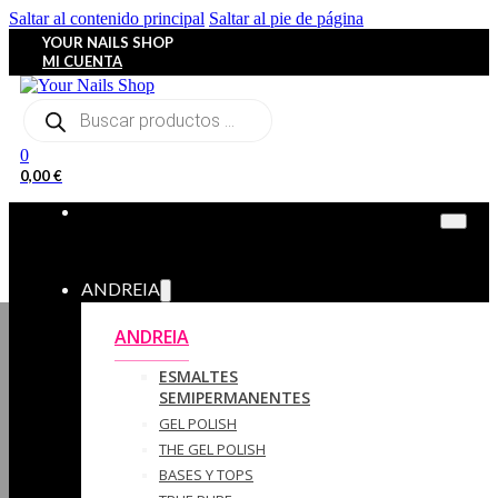
Saltar al contenido principal
Saltar al pie de página
YOUR NAILS SHOP
MI CUENTA
Búsqueda
de
productos
0
0,00
€
ANDREIA
ANDREIA
ESMALTES
SEMIPERMANENTES
GEL POLISH
THE GEL POLISH
BASES Y‎ TOPS