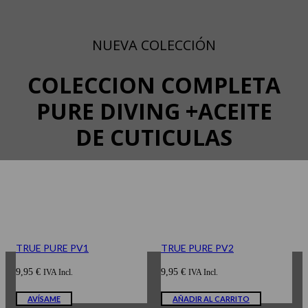
NUEVA COLECCIÓN
COLECCION COMPLETA
PURE DIVING +ACEITE
DE CUTICULAS
TRUE PURE PV1
TRUE PURE PV2
9,95
€
9,95
€
IVA Incl.
IVA Incl.
AVÍSAME
AÑADIR AL CARRITO