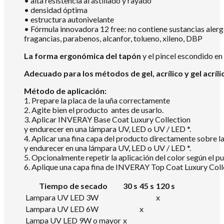
• alta resistencia al astillado y rayado
• densidad óptima
• estructura autonivelante
• Fórmula innovadora 12 free: no contiene sustancias aler
fragancias, parabenos, alcanfor, tolueno, xileno, DBP
La forma ergonómica del tapón
y el pincel escondido en
Adecuado para los métodos de gel, acrílico y gel acríli
Método de aplicación:
1. Prepare la placa de la uña correctamente
2. Agite bien el producto antes de usarlo.
3. Aplicar INVERAY Base Coat Luxury Collection
y endurecer en una lámpara UV, LED o UV / LED *.
4. Aplicar una fina capa del producto directamente sobre
y endurecer en una lámpara UV, LED o UV / LED *.
5. Opcionalmente repetir la aplicación del color según el pu
6. Aplique una capa fina de INVERAY Top Coat Luxury Colle
Tiempo de secado
30 s
45 s
120 s
Lampara UV LED 3W
x
Lampara UV LED 6W
x
Lampa UV LED 9W o mayor
x