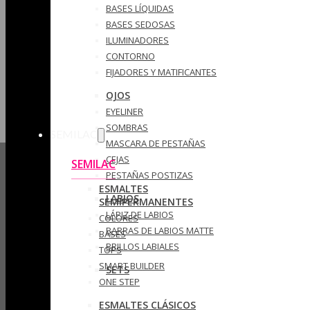
BASES LÍQUIDAS
BASES SEDOSAS
ILUMINADORES
CONTORNO
FIJADORES Y MATIFICANTES
OJOS
EYELINER
SOMBRAS
SEMILAC
MASCARA DE PESTAÑAS
CEJAS
SEMILAC
PESTAÑAS POSTIZAS
ESMALTES
LABIOS
SEMIPERMANENTES
LÁPIZ DE LABIOS
COLORES
BARRAS DE LABIOS MATTE
BASES
BRILLOS LABIALES
TOPS
SMART BUILDER
SETS
ONE STEP
ESMALTES CLÁSICOS