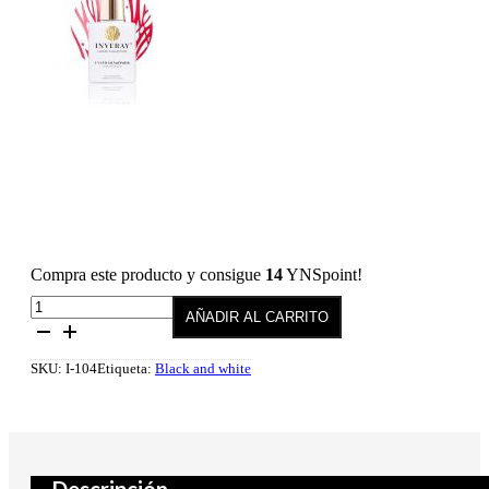
Compra este producto y consigue
14
YNSpoint!
Esmalte
AÑADIR AL CARRITO
semipermanente
104
Temperament
SKU:
I-104
Etiqueta:
Black and white
10
ml
cantidad
Descripción