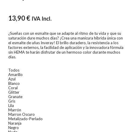
13,90
€
IVA Incl.
¿Sueñas con un esmalte que se adapte al ritmo de tu vida y que su
saturación dure muchos días? ¡Crea una manicura híbrida única con
el esmalte de uñas Inveray! El brillo duradero, la resistencia a los
factores externos, la facilidad de aplicación y la innovadora fórmula
sin HEMA te harán disfrutar de un hermoso color durante muchos
días.
Todos
Amarillo
Azul
Blanco
Coral
Glitter
Granate
Gris
Lila
Marrón
Marron Oscuro
Metalizado-Perlado
Naranja
Negro
Nude