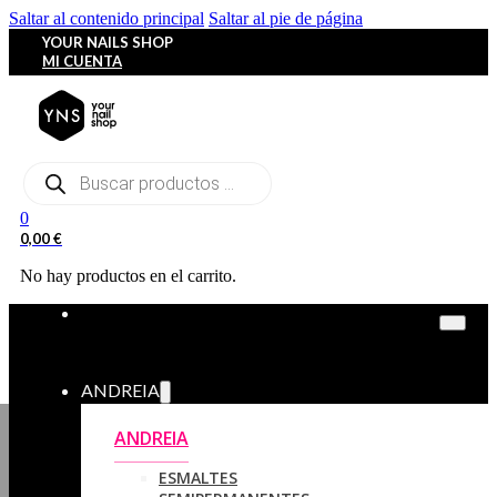
Saltar al contenido principal
Saltar al pie de página
YOUR NAILS SHOP
MI CUENTA
Búsqueda
de
productos
0
0,00
€
No hay productos en el carrito.
ANDREIA
ANDREIA
ESMALTES