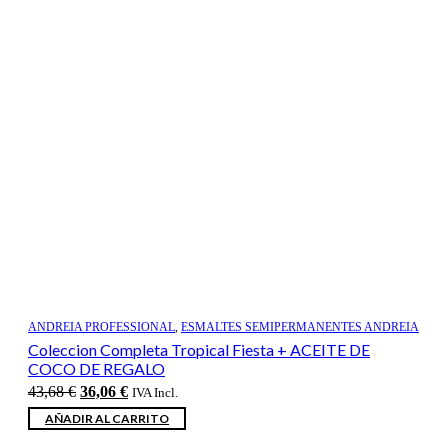
ANDREIA PROFESSIONAL
,
ESMALTES SEMIPERMANENTES ANDREIA
Coleccion Completa Tropical Fiesta + ACEITE DE
COCO DE REGALO
El
El
43,68
€
36,06
€
IVA Incl.
precio
precio
AÑADIR AL CARRITO
original
actual
era:
es: