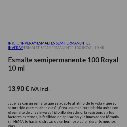
INICIO
/
INVERAY
/
ESMALTES SEMIPERMANENTES
INVERAY
/
ESMALTE SEMIPERMANENTE 100 ROYAL 10 ML
Esmalte semipermanente 100 Royal
10 ml
13,90
€
IVA Incl.
¿Sueñas con un esmalte que se adapte al ritmo de tu vida y que su
saturación dure muchos días? ¡Crea una manicura híbrida única con
el esmalte de uñas Inveray! El brillo duradero, la resistencia a los
factores externos, la facilidad de aplicación y la innovadora fórmula
sin HEMA te harán disfrutar de un hermoso color durante muchos
días.