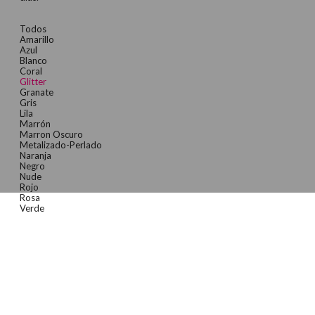
Todos
Amarillo
Azul
Blanco
Coral
Glitter
Granate
Gris
Lila
Marrón
Marron Oscuro
Metalizado-Perlado
Naranja
Negro
Nude
Rojo
Rosa
Verde