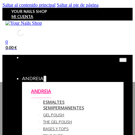
Saltar al contenido principal
Saltar al pie de página
YOUR NAILS SHOP
MI CUENTA
0
0,00
€
ANDREIA
ANDREIA
ESMALTES
SEMIPERMANENTES
GEL POLISH
THE GEL POLISH
BASES Y‎ TOPS