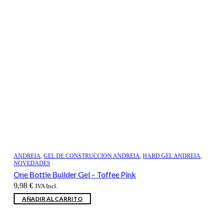
ANDREIA
,
GEL DE CONSTRUCCION ANDREIA
,
HARD GEL ANDREIA
,
NOVEDADES
One Bottle Builder Gel – Toffee Pink
9,98
€
IVA Incl.
AÑADIR AL CARRITO