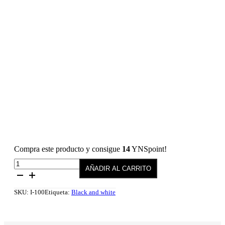
Compra este producto y consigue
14
YNSpoint!
Esmalte
AÑADIR AL CARRITO
semipermanente
100
Royal
SKU:
I-100
Etiqueta:
Black and white
10
ml
cantidad