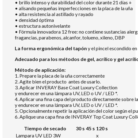
• brillo intenso y durabilidad del color durante 21 días +
• alisando pequeñas imperfecciones en la placa de la uña
• alta resistencia al astillado y rayado
• densidad óptima
• estructura autonivelante
• Fórmula innovadora 12 free: no contiene sustancias aler
fragancias, parabenos, alcanfor, tolueno, xileno, DBP
La forma ergonómica del tapón
y el pincel escondido en
Adecuado para los métodos de gel, acrílico y gel acríli
Método de aplicación:
1. Prepare la placa de la uña correctamente
2. Agite bien el producto antes de usarlo.
3. Aplicar INVERAY Base Coat Luxury Collection
y endurecer en una lámpara UV, LED o UV / LED *.
4. Aplicar una fina capa del producto directamente sobre
y endurecer en una lámpara UV, LED o UV / LED *.
5. Opcionalmente repetir la aplicación del color según el pu
6. Aplique una capa fina de INVERAY Top Coat Luxury Colle
Tiempo de secado
30 s
45 s
120 s
Lampara UV LED 3W
x