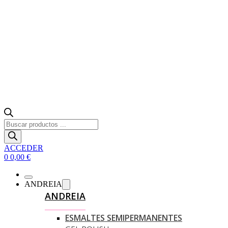
Búsqueda
de
productos
ACCEDER
0
0,00
€
ANDREIA
ANDREIA
ESMALTES SEMIPERMANENTES