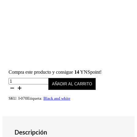
Compra este producto y consigue
14
YNSpoint!
Esmalte
AÑADIR AL CARRITO
semipermanente
070
Hunch
SKU:
I-070
Etiqueta:
Black and white
10
ml
cantidad
Descripción