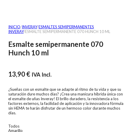
INICIO
/
INVERAY
/
ESMALTES SEMIPERMANENTES
INVERAY
/
ESMALTE SEMIPERMANENTE 070 HUNCH 10 ML
Esmalte semipermanente 070
Hunch 10 ml
13,90
€
IVA Incl.
¿Sueñas con un esmalte que se adapte al ritmo de tu vida y que su
saturación dure muchos días? ¡Crea una manicura híbrida única con
el esmalte de uñas Inveray! El brillo duradero, la resistencia a los
factores externos, la facilidad de aplicación y la innovadora fórmula
sin HEMA te harán disfrutar de un hermoso color durante muchos
días.
Todos
Amarillo