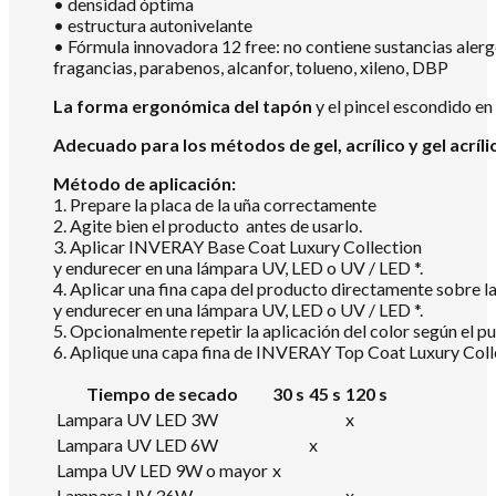
• densidad óptima
• estructura autonivelante
• Fórmula innovadora 12 free: no contiene sustancias aler
fragancias, parabenos, alcanfor, tolueno, xileno, DBP
La forma ergonómica del tapón
y el pincel escondido en
Adecuado para los métodos de gel, acrílico y gel acríli
Método de aplicación:
1. Prepare la placa de la uña correctamente
2. Agite bien el producto antes de usarlo.
3. Aplicar INVERAY Base Coat Luxury Collection
y endurecer en una lámpara UV, LED o UV / LED *.
4. Aplicar una fina capa del producto directamente sobre
y endurecer en una lámpara UV, LED o UV / LED *.
5. Opcionalmente repetir la aplicación del color según el pu
6. Aplique una capa fina de INVERAY Top Coat Luxury Colle
Tiempo de secado
30 s
45 s
120 s
Lampara UV LED 3W
x
Lampara UV LED 6W
x
Lampa UV LED 9W o mayor
x
Lampara UV 36W
x