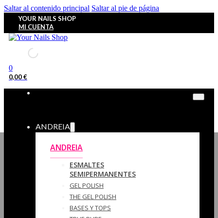
Saltar al contenido principal
Saltar al pie de página
YOUR NAILS SHOP
MI CUENTA
0
0,00
€
ANDREIA
ANDREIA
ESMALTES
SEMIPERMANENTES
GEL POLISH
THE GEL POLISH
BASES Y‎ TOPS