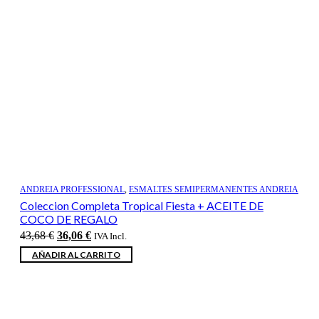
ANDREIA PROFESSIONAL
,
ESMALTES SEMIPERMANENTES ANDREIA
Coleccion Completa Tropical Fiesta + ACEITE DE
COCO DE REGALO
El
El
43,68
€
36,06
€
IVA Incl.
precio
precio
AÑADIR AL CARRITO
original
actual
era:
es:
43,68 €.
36,06 €.