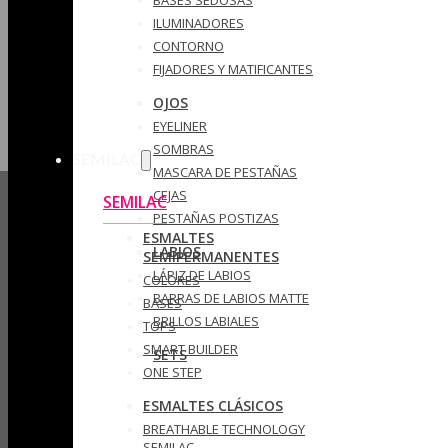
ILUMINADORES
CONTORNO
FIJADORES Y MATIFICANTES
OJOS
EYELINER
SOMBRAS
SEMILAC
MASCARA DE PESTAÑAS
CEJAS
SEMILAC
PESTAÑAS POSTIZAS
ESMALTES
LABIOS
SEMIPERMANENTES
LÁPIZ DE LABIOS
COLORES
BARRAS DE LABIOS MATTE
BASES
BRILLOS LABIALES
TOPS
SMART BUILDER
SETS
ONE STEP
ESMALTES CLÁSICOS
BREATHABLE TECHNOLOGY
SEMILAC