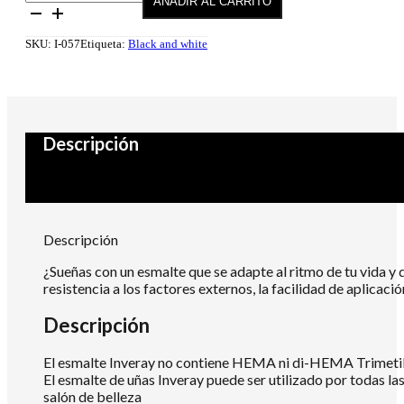
AÑADIR AL CARRITO
semipermanente
057
Nobility
SKU:
I-057
Etiqueta:
Black and white
10
ml
cantidad
Descripción
Descripción
¿Sueñas con un esmalte que se adapte al ritmo de tu vida y 
resistencia a los factores externos, la facilidad de aplica
Descripción
El esmalte Inveray no contiene HEMA ni di-HEMA Trimetilh
El esmalte de uñas Inveray puede ser utilizado por todas la
salón de belleza