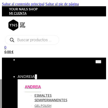
Saltar al contenido principal
Saltar al pie de página
YOUR NAILS SHOP
MI CUENTA
Búsqueda
de
productos
0
0,00
€
ANDREIA
ANDREIA
ESMALTES
SEMIPERMANENTES
GEL POLISH