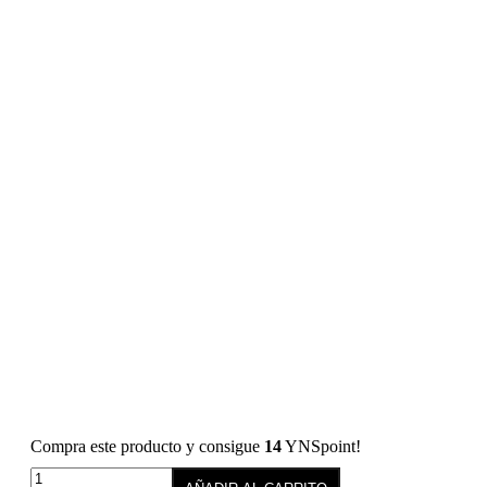
Compra este producto y consigue
14
YNSpoint!
Esmalte