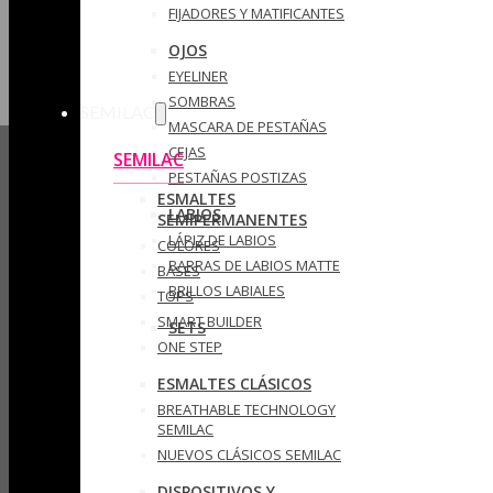
FIJADORES Y MATIFICANTES
OJOS
EYELINER
SOMBRAS
SEMILAC
MASCARA DE PESTAÑAS
CEJAS
SEMILAC
PESTAÑAS POSTIZAS
ESMALTES
LABIOS
SEMIPERMANENTES
LÁPIZ DE LABIOS
COLORES
BARRAS DE LABIOS MATTE
BASES
BRILLOS LABIALES
TOPS
SMART BUILDER
SETS
ONE STEP
ESMALTES CLÁSICOS
BREATHABLE TECHNOLOGY
SEMILAC
NUEVOS CLÁSICOS SEMILAC
DISPOSITIVOS Y