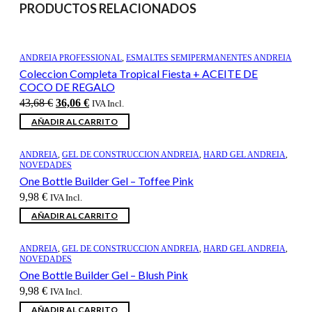
PRODUCTOS RELACIONADOS
ANDREIA PROFESSIONAL
,
ESMALTES SEMIPERMANENTES ANDREIA
Coleccion Completa Tropical Fiesta + ACEITE DE
COCO DE REGALO
El
El
43,68
€
36,06
€
IVA Incl.
precio
precio
AÑADIR AL CARRITO
original
actual
era:
es:
43,68 €.
36,06 €.
ANDREIA
,
GEL DE CONSTRUCCION ANDREIA
,
HARD GEL ANDREIA
,
NOVEDADES
One Bottle Builder Gel – Toffee Pink
9,98
€
IVA Incl.
AÑADIR AL CARRITO
ANDREIA
,
GEL DE CONSTRUCCION ANDREIA
,
HARD GEL ANDREIA
,
NOVEDADES
One Bottle Builder Gel – Blush Pink
9,98
€
IVA Incl.
AÑADIR AL CARRITO