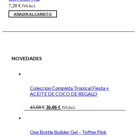
7,28
€
IVA Incl.
AÑADIR AL CARRITO
NOVEDADES
Coleccion Completa Tropical Fiesta +
ACEITE DE COCO DE REGALO
El
El
43,68
€
36,06
€
IVA Incl.
precio
precio
original
actual
era:
es:
43,68 €.
36,06 €.
One Bottle Builder Gel – Toffee Pink