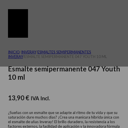
INICIO
/
INVERAY
/
ESMALTES SEMIPERMANENTES
INVERAY
/
ESMALTE SEMIPERMANENTE 047 YOUTH 10 ML
Esmalte semipermanente 047 Youth
10 ml
13,90
€
IVA Incl.
¿Sueñas con un esmalte que se adapte al ritmo de tu vida y que su
saturación dure muchos días? ¡Crea una manicura híbrida única con
el esmalte de uñas Inveray! El brillo duradero, la resistencia a los
factores externos, la facilidad de aplicación y la innovadora fórmula