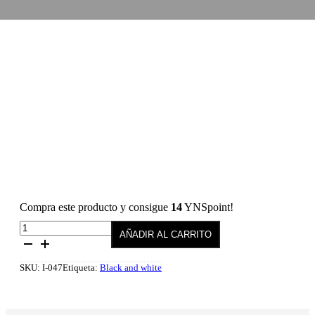
Compra este producto y consigue
14
YNSpoint!
Esmalte
AÑADIR AL CARRITO
semipermanente
047
Youth
SKU:
I-047
Etiqueta:
Black and white
10
ml
cantidad