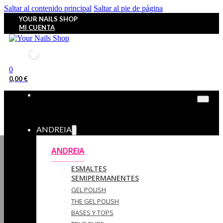
Saltar al contenido principal
Saltar al pie de página
YOUR NAILS SHOP
MI CUENTA
0
0,00
€
ANDREIA
ANDREIA
ESMALTES
SEMIPERMANENTES
GEL POLISH
THE GEL POLISH
BASES Y‎ TOPS