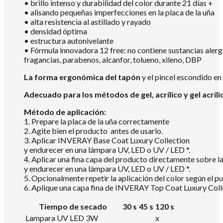
• brillo intenso y durabilidad del color durante 21 días +
• alisando pequeñas imperfecciones en la placa de la uña
• alta resistencia al astillado y rayado
• densidad óptima
• estructura autonivelante
• Fórmula innovadora 12 free: no contiene sustancias aler
fragancias, parabenos, alcanfor, tolueno, xileno, DBP
La forma ergonómica del tapón
y el pincel escondido en
Adecuado para los métodos de gel, acrílico y gel acríli
Método de aplicación:
1. Prepare la placa de la uña correctamente
2. Agite bien el producto antes de usarlo.
3. Aplicar INVERAY Base Coat Luxury Collection
y endurecer en una lámpara UV, LED o UV / LED *.
4. Aplicar una fina capa del producto directamente sobre
y endurecer en una lámpara UV, LED o UV / LED *.
5. Opcionalmente repetir la aplicación del color según el pu
6. Aplique una capa fina de INVERAY Top Coat Luxury Colle
Tiempo de secado
30 s
45 s
120 s
Lampara UV LED 3W
x