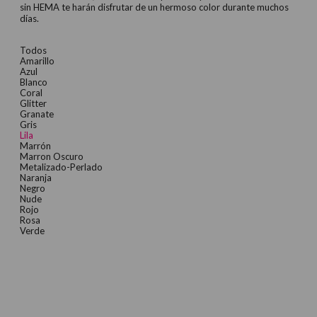
sin HEMA te harán disfrutar de un hermoso color durante muchos
días.
Todos
Amarillo
Azul
Blanco
Coral
Glitter
Granate
Gris
Lila
Marrón
Marron Oscuro
Metalizado-Perlado
Naranja
Negro
Nude
Rojo
Rosa
Verde