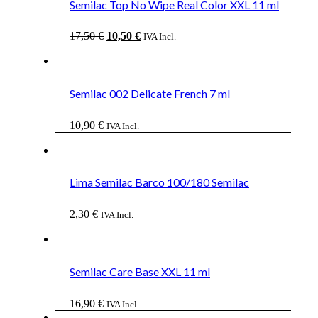
Semilac Top No Wipe Real Color XXL 11 ml
El
El
17,50
€
10,50
€
IVA Incl.
precio
precio
original
actual
era:
es:
17,50 €.
10,50 €.
Semilac 002 Delicate French 7 ml
10,90
€
IVA Incl.
Lima Semilac Barco 100/180 Semilac
2,30
€
IVA Incl.
Semilac Care Base XXL 11 ml
16,90
€
IVA Incl.