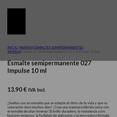
INICIO
/
INVERAY
/
ESMALTES SEMIPERMANENTES
INVERAY
/
ESMALTE SEMIPERMANENTE 027 IMPULSE 10 ML
Esmalte semipermanente 027
Impulse 10 ml
13,90
€
IVA Incl.
¿Sueñas con un esmalte que se adapte al ritmo de tu vida y que su
saturación dure muchos días? ¡Crea una manicura híbrida única con
el esmalte de uñas Inveray! El brillo duradero, la resistencia a los
factores externos, la facilidad de aplicación y la innovadora fórmula