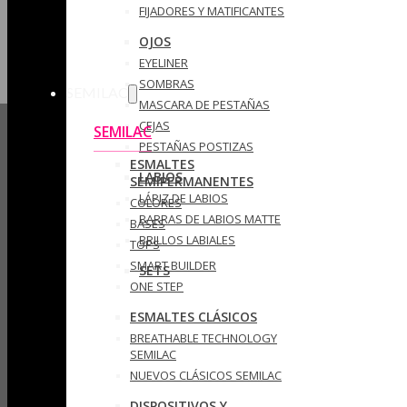
FIJADORES Y MATIFICANTES
OJOS
EYELINER
SOMBRAS
SEMILAC
MASCARA DE PESTAÑAS
CEJAS
SEMILAC
PESTAÑAS POSTIZAS
ESMALTES
LABIOS
SEMIPERMANENTES
LÁPIZ DE LABIOS
COLORES
BARRAS DE LABIOS MATTE
BASES
BRILLOS LABIALES
TOPS
SMART BUILDER
SETS
ONE STEP
ESMALTES CLÁSICOS
BREATHABLE TECHNOLOGY
SEMILAC
NUEVOS CLÁSICOS SEMILAC
DISPOSITIVOS Y