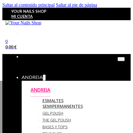
Saltar al contenido principal
Saltar al pie de página
YOUR NAILS SHOP
MI CUENTA
0
0,00
€
ANDREIA
ANDREIA
ESMALTES
SEMIPERMANENTES
GEL POLISH
THE GEL POLISH
BASES Y‎ TOPS