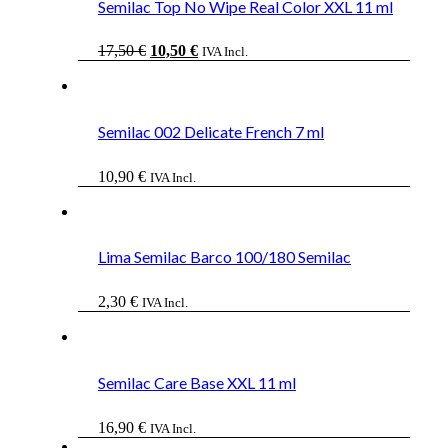
Semilac Top No Wipe Real Color XXL 11 ml
El
El
17,50
€
10,50
€
IVA Incl.
precio
precio
original
actual
era:
es:
17,50 €.
10,50 €.
Semilac 002 Delicate French 7 ml
10,90
€
IVA Incl.
Lima Semilac Barco 100/180 Semilac
2,30
€
IVA Incl.
Semilac Care Base XXL 11 ml
16,90
€
IVA Incl.