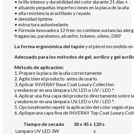
• brillo intenso y durabilidad del color durante 21 días +
• alisando pequeñas imperfecciones en la placa de la uña
• alta resistencia al astillado y rayado
• densidad óptima
• estructura autonivelante
• Fórmula innovadora 12 free: no contiene sustancias aler
fragancias, parabenos, alcanfor, tolueno, xileno, DBP
La forma ergonómica del tapón
y el pincel escondido en
Adecuado para los métodos de gel, acrílico y gel acríli
Método de aplicación:
1. Prepare la placa de la uña correctamente
2. Agite bien el producto antes de usarlo.
3. Aplicar INVERAY Base Coat Luxury Collection
y endurecer en una lámpara UV, LED o UV / LED *.
4. Aplicar una fina capa del producto directamente sobre
y endurecer en una lámpara UV, LED o UV / LED *.
5. Opcionalmente repetir la aplicación del color según el pu
6. Aplique una capa fina de INVERAY Top Coat Luxury Colle
Tiempo de secado
30 s
45 s
120 s
Lampara UV LED 3W
x