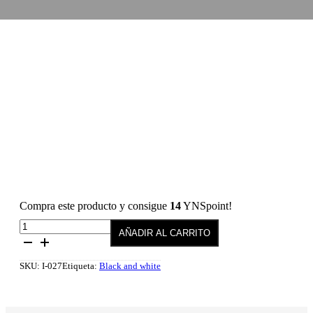
Compra este producto y consigue
14
YNSpoint!
Esmalte
AÑADIR AL CARRITO
semipermanente
027
Impulse
SKU:
I-027
Etiqueta:
Black and white
10
ml
cantidad