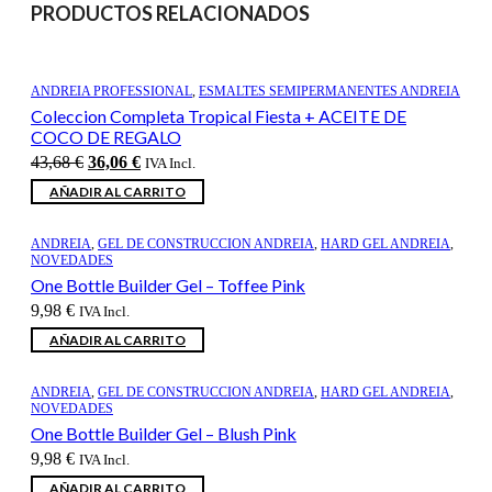
PRODUCTOS RELACIONADOS
ANDREIA PROFESSIONAL
,
ESMALTES SEMIPERMANENTES ANDREIA
Coleccion Completa Tropical Fiesta + ACEITE DE
COCO DE REGALO
El
El
43,68
€
36,06
€
IVA Incl.
precio
precio
AÑADIR AL CARRITO
original
actual
era:
es:
43,68 €.
36,06 €.
ANDREIA
,
GEL DE CONSTRUCCION ANDREIA
,
HARD GEL ANDREIA
,
NOVEDADES
One Bottle Builder Gel – Toffee Pink
9,98
€
IVA Incl.
AÑADIR AL CARRITO
ANDREIA
,
GEL DE CONSTRUCCION ANDREIA
,
HARD GEL ANDREIA
,
NOVEDADES
One Bottle Builder Gel – Blush Pink
9,98
€
IVA Incl.
AÑADIR AL CARRITO