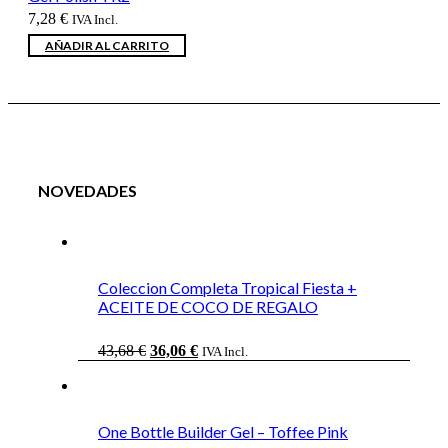
7,28
€
IVA Incl.
AÑADIR AL CARRITO
NOVEDADES
Coleccion Completa Tropical Fiesta +
ACEITE DE COCO DE REGALO
El
El
43,68
€
36,06
€
IVA Incl.
precio
precio
original
actual
era:
es:
43,68 €.
36,06 €.
One Bottle Builder Gel – Toffee Pink