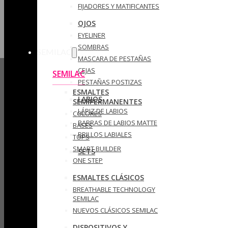
FIJADORES Y MATIFICANTES
OJOS
EYELINER
SOMBRAS
SEMILAC
MASCARA DE PESTAÑAS
CEJAS
SEMILAC
PESTAÑAS POSTIZAS
ESMALTES
LABIOS
SEMIPERMANENTES
LÁPIZ DE LABIOS
COLORES
BARRAS DE LABIOS MATTE
BASES
BRILLOS LABIALES
TOPS
SMART BUILDER
SETS
ONE STEP
ESMALTES CLÁSICOS
BREATHABLE TECHNOLOGY
SEMILAC
NUEVOS CLÁSICOS SEMILAC
DISPOSITIVOS Y