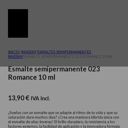
INICIO
/
INVERAY
/
ESMALTES SEMIPERMANENTES
INVERAY
/
ESMALTE SEMIPERMANENTE 023 ROMANCE 10 ML
Esmalte semipermanente 023
Romance 10 ml
13,90
€
IVA Incl.
¿Sueñas con un esmalte que se adapte al ritmo de tu vida y que su
saturación dure muchos días? ¡Crea una manicura híbrida única con
el esmalte de uñas Inveray! El brillo duradero, la resistencia a los
factores externos, la facilidad de aplicación y la innovadora fórmula