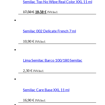
Semilac Top No Wipe Real Color XXL 11 ml
El
El
17,50
€
10,50
€
IVA Incl.
precio
precio
original
actual
era:
es:
17,50 €.
10,50 €.
Semilac 002 Delicate French 7 ml
10,90
€
IVA Incl.
Lima Semilac Barco 100/180 Semilac
2,30
€
IVA Incl.
Semilac Care Base XXL 11 ml
16,90
€
IVA Incl.