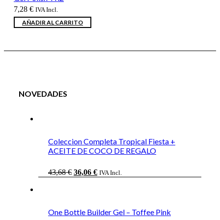
7,28
€
IVA Incl.
AÑADIR AL CARRITO
NOVEDADES
Coleccion Completa Tropical Fiesta +
ACEITE DE COCO DE REGALO
El
El
43,68
€
36,06
€
IVA Incl.
precio
precio
original
actual
era:
es:
43,68 €.
36,06 €.
One Bottle Builder Gel – Toffee Pink