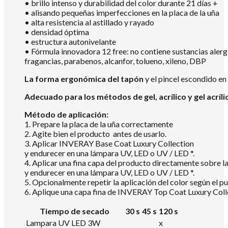
• brillo intenso y durabilidad del color durante 21 días +
• alisando pequeñas imperfecciones en la placa de la uña
• alta resistencia al astillado y rayado
• densidad óptima
• estructura autonivelante
• Fórmula innovadora 12 free: no contiene sustancias aler
fragancias, parabenos, alcanfor, tolueno, xileno, DBP
La forma ergonómica del tapón
y el pincel escondido en
Adecuado para los métodos de gel, acrílico y gel acríli
Método de aplicación:
1. Prepare la placa de la uña correctamente
2. Agite bien el producto antes de usarlo.
3. Aplicar INVERAY Base Coat Luxury Collection
y endurecer en una lámpara UV, LED o UV / LED *.
4. Aplicar una fina capa del producto directamente sobre
y endurecer en una lámpara UV, LED o UV / LED *.
5. Opcionalmente repetir la aplicación del color según el pu
6. Aplique una capa fina de INVERAY Top Coat Luxury Colle
Tiempo de secado
30 s
45 s
120 s
Lampara UV LED 3W
x