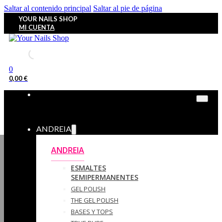
Saltar al contenido principal
Saltar al pie de página
YOUR NAILS SHOP
MI CUENTA
0
0,00
€
ANDREIA
ANDREIA
ESMALTES
SEMIPERMANENTES
GEL POLISH
THE GEL POLISH
BASES Y‎ TOPS