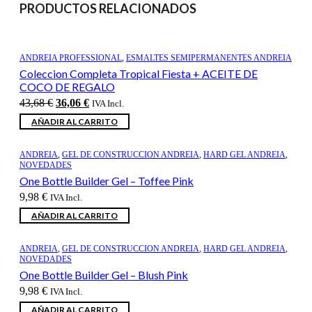
PRODUCTOS RELACIONADOS
ANDREIA PROFESSIONAL
,
ESMALTES SEMIPERMANENTES ANDREIA
Coleccion Completa Tropical Fiesta + ACEITE DE
COCO DE REGALO
El
El
43,68
€
36,06
€
IVA Incl.
precio
precio
AÑADIR AL CARRITO
original
actual
era:
es:
43,68 €.
36,06 €.
ANDREIA
,
GEL DE CONSTRUCCION ANDREIA
,
HARD GEL ANDREIA
,
NOVEDADES
One Bottle Builder Gel – Toffee Pink
9,98
€
IVA Incl.
AÑADIR AL CARRITO
ANDREIA
,
GEL DE CONSTRUCCION ANDREIA
,
HARD GEL ANDREIA
,
NOVEDADES
One Bottle Builder Gel – Blush Pink
9,98
€
IVA Incl.
AÑADIR AL CARRITO