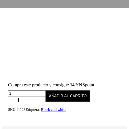
Compra este producto y consigue
14
YNSpoint!
Esmalte
AÑADIR AL CARRITO
semipermanente
023
Romance
SKU:
I-023
Etiqueta:
Black and white
10
ml
cantidad